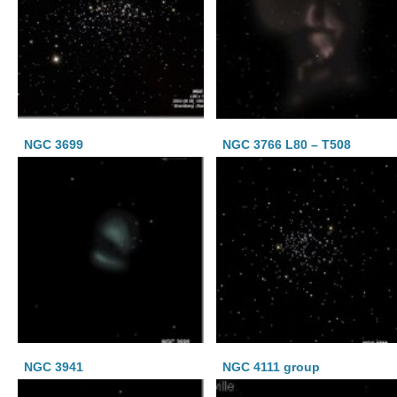
NGC 3699
NGC 3766 L80 – T508
NGC 3941
NGC 4111 group