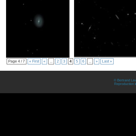
Page 4 / 7
« First
«
...
2
3
4
5
6
...
»
Last »
© Bertrand Lav
Reproduction in