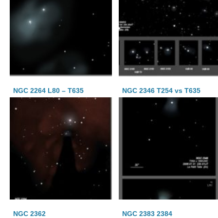
NGC 2264 L80 – T635
NGC 2346 T254 vs T635
NGC 2362
NGC 2383 2384