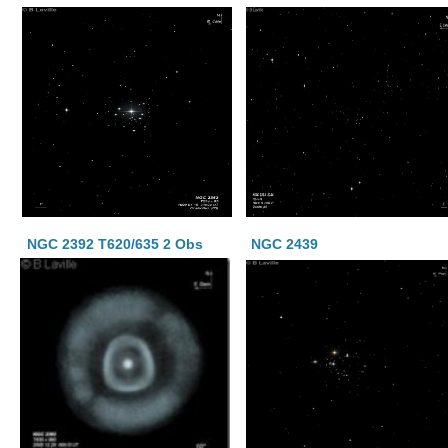
NGC 2392 T620/635 2 Obs
NGC 2439