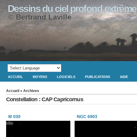
Dessins du ciel profond extrême
© Bertrand Laville
ACCUEIL
MOYENS
LOGICIELS
PUBLICATIONS
AIDE
Accueil
» Archives
Constellation : CAP Capricornus
M 030
NGC 6903