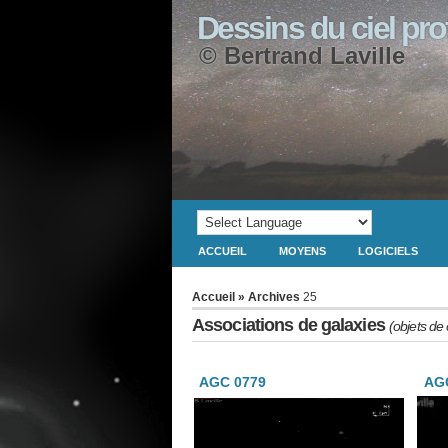
Dessins du ciel pr
© Bertrand Laville
ACCUEIL
MOYENS
LOGICIELS
Accueil
» Archives
25
Associations de galaxies
(objets de
AGC 0779
AGC