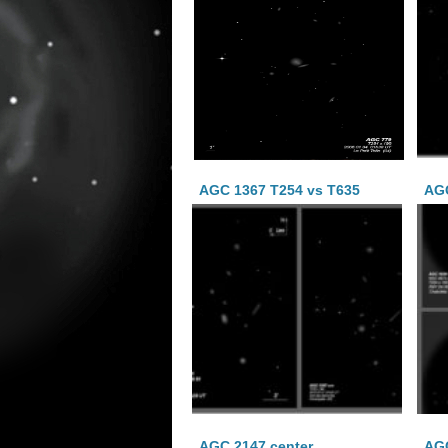
AGC 1367 T254 vs T635
AGC
AGC 2147 center
AGC