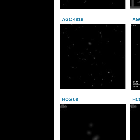
AGC 4816
AG
HCG 08
HC