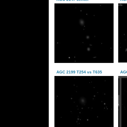
AGC 2199 T254 vs T635
AG