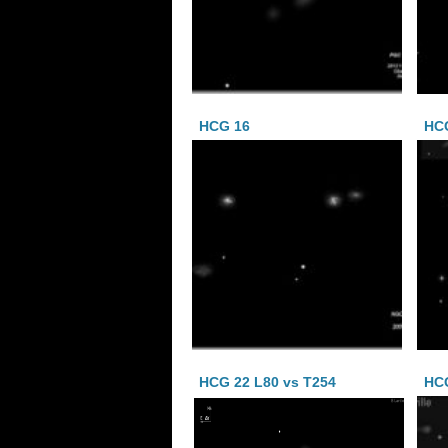
HCG 16
HC
HCG 22 L80 vs T254
HC