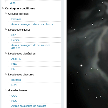
Tycho
Catalogues spécifiques
Groupes d'étoiles
Palomar
Autres catalogues d'amas stellaires
Nébuleuse diffuses
Sh2
Henize
Autres catalogues de nébuleuses
diffuses
Nébuleuses planétaires
Abell PN
PNG
PK
Nébuleuses obscures
Barnard
LDN
Galaxies isolées
UGC
PGC
Autres catalogues de galaxies