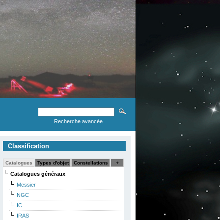
Recherche avancée
Classification
Catalogues
Types d'objet
Constellations
+
Catalogues généraux
Messier
NGC
IC
IRAS