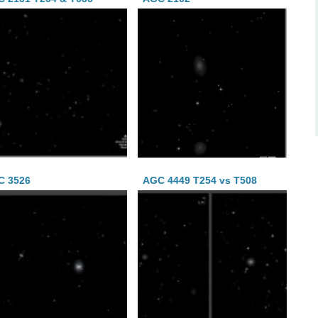
C 3526
AGC 4449 T254 vs T508