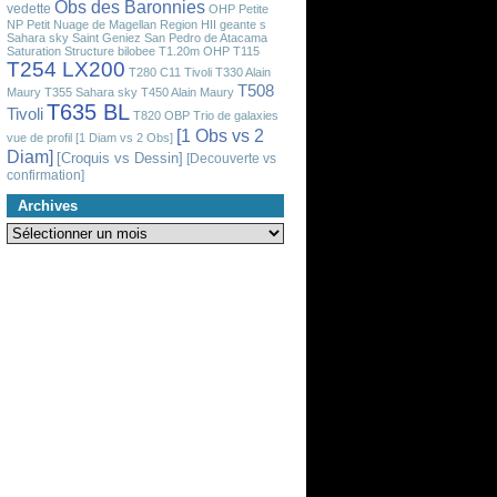
Obs des Baronnies
vedette
OHP
Petite
NP
Petit Nuage de Magellan
Region HII geante
s
Sahara sky
Saint Geniez
San Pedro de Atacama
Saturation
Structure bilobee
T1.20m OHP
T115
T254 LX200
T280 C11 Tivoli
T330 Alain
T508
Maury
T355 Sahara sky
T450 Alain Maury
T635 BL
Tivoli
T820 OBP
Trio de galaxies
[1 Obs vs 2
vue de profil
[1 Diam vs 2 Obs]
Diam]
[Croquis vs Dessin]
[Decouverte vs
confirmation]
Archives
Archives