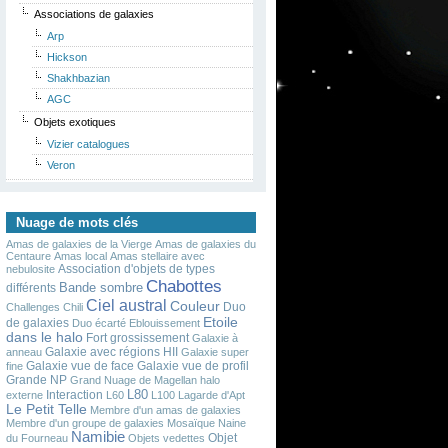
Associations de galaxies
Arp
Hickson
Shakhbazian
AGC
Objets exotiques
Vizier catalogues
Veron
Nuage de mots clés
Amas de galaxies de la Vierge
Amas de galaxies du
Centaure
Amas local
Amas stellaire avec
Association d'objets de types
nebulosite
Chabottes
Bande sombre
différents
Ciel austral
Couleur
Duo
Challenges
Chili
Etoile
de galaxies
Duo écarté
Eblouissement
dans le halo
Fort grossissement
Galaxie à
Galaxie avec régions HII
anneau
Galaxie super
Galaxie vue de face
Galaxie vue de profil
fine
Grande NP
Grand Nuage de Magellan
halo
L80
Interaction
externe
L60
L100
Lagarde d'Apt
Le Petit Telle
Membre d'un amas de galaxies
Membre d'un groupe de galaxies
Mosaïque
Naine
Namibie
Objet
du Fourneau
Objets vedettes