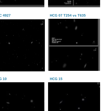
C 4927
HCG 07 T254 vs T635
G 10
HCG 15