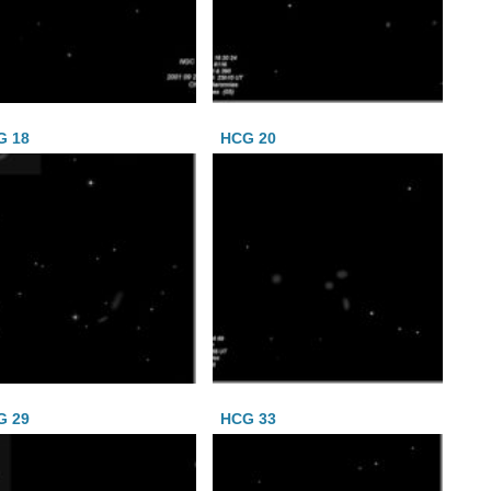
G 18
HCG 20
G 29
HCG 33