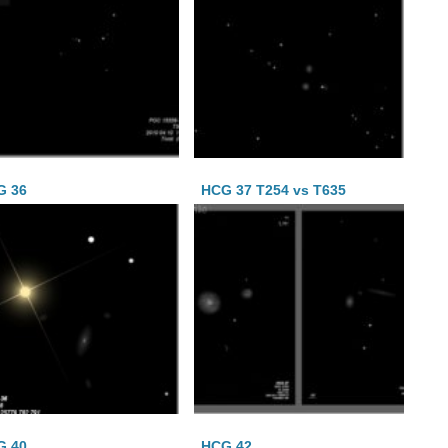
G 36
HCG 37 T254 vs T635
G 40
HCG 42