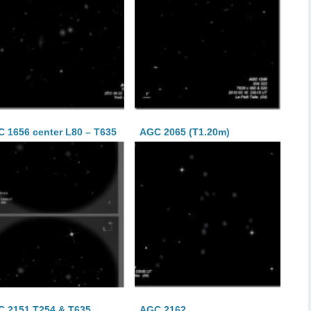
 1656 center L80 – T635
AGC 2065 (T1.20m)
 2151 T254 & T635
AGC 2162