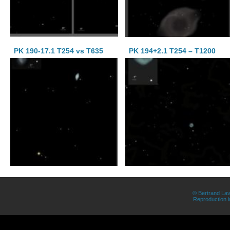
PK 190-17.1 T254 vs T635
PK 194+2.1 T254 – T1200
© Bertrand Lav
Reproduction in