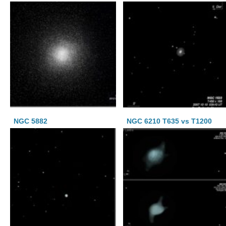
NGC 5882
NGC 6210 T635 vs T1200