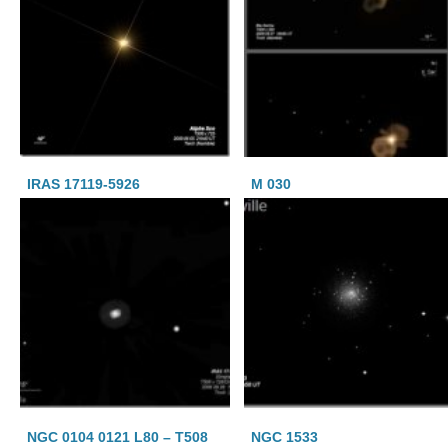
IRAS 17119-5926
M 030
NGC 0104 0121 L80 – T508
NGC 1533