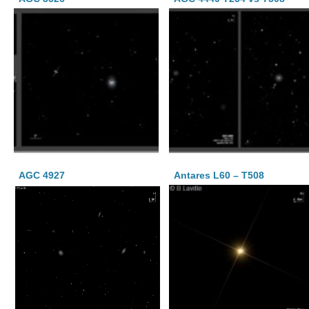
AGC 4927
Antares L60 – T508