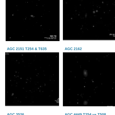
AGC 2151 T254 & T635
AGC 2162
AGC 3526
AGC 4449 T254 vs T508