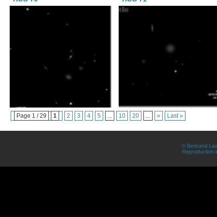
Page 1 / 29
1
2
3
4
5
...
10
20
...
»
Last »
© Bertrand Lav
Reproduction in