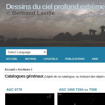
Dessins du ciel profond extrême
© Bertrand Laville
ACCUEIL
MOYENS
LOGICIELS
PUBLICATIONS
AIDE
Accueil
» Archives
6
Catalogues généraux
(objets de ce catalogue, ou incluant des objets
AGC 0779
AGC 1060 T254 vs T508