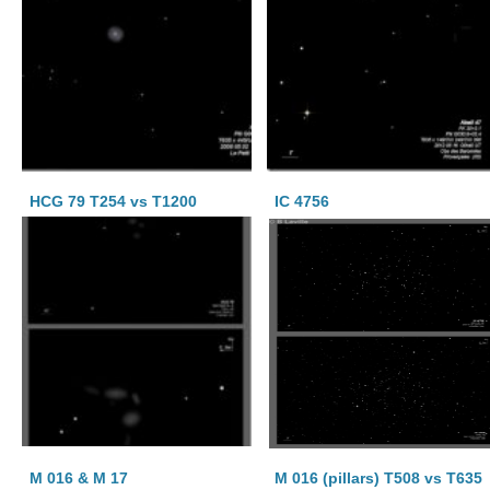
HCG 79 T254 vs T1200
IC 4756
M 016 & M 17
M 016 (pillars) T508 vs T635