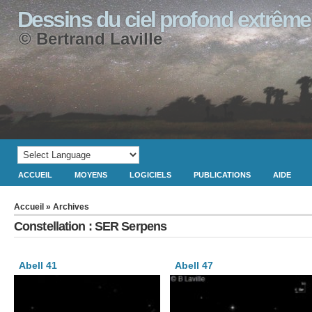
Dessins du ciel profond extrême
© Bertrand Laville
ACCUEIL
MOYENS
LOGICIELS
PUBLICATIONS
AIDE
Accueil
» Archives
Constellation : SER Serpens
Abell 41
Abell 47