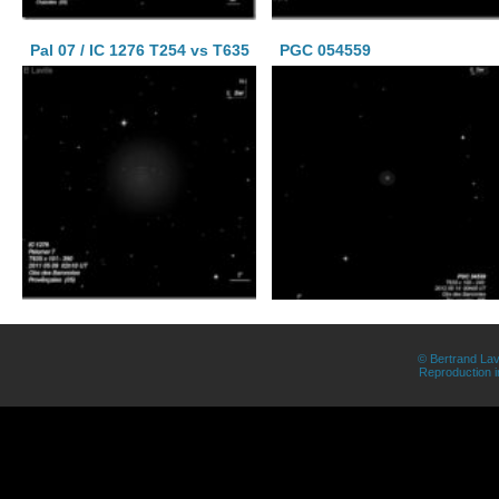
Pal 07 / IC 1276 T254 vs T635
PGC 054559
© Bertrand Lav
Reproduction in