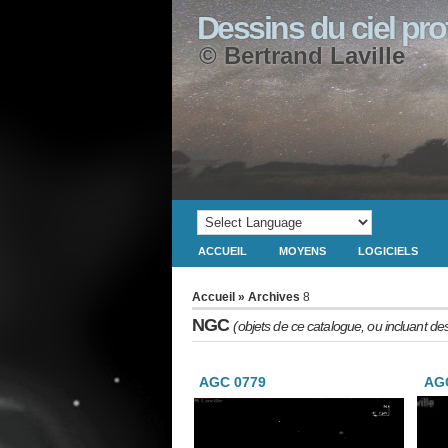
Dessins du ciel pr
© Bertrand Laville
ACCUEIL
MOYENS
LOGICIELS
Accueil
» Archives
8
NGC
(objets de ce catalogue, ou incluant de
AGC 0779
AGC