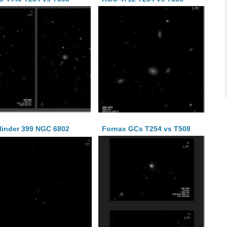
linder 399 NGC 6802
Fornax GCs T254 vs T508