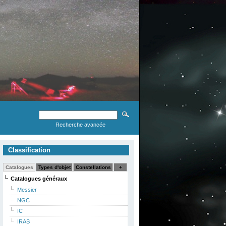
Recherche avancée
Classification
Catalogues
Types d'objet
Constellations
+
Catalogues généraux
Messier
NGC
IC
IRAS