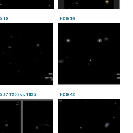
G 10
HCG 16
 37 T254 vs T635
HCG 42