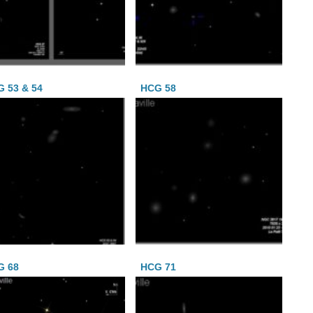
 53 & 54
HCG 58
G 68
HCG 71