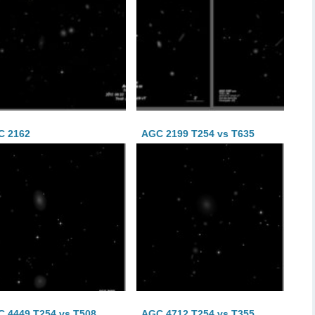
C 2162
AGC 2199 T254 vs T635
 4449 T254 vs T508
AGC 4712 T254 vs T355