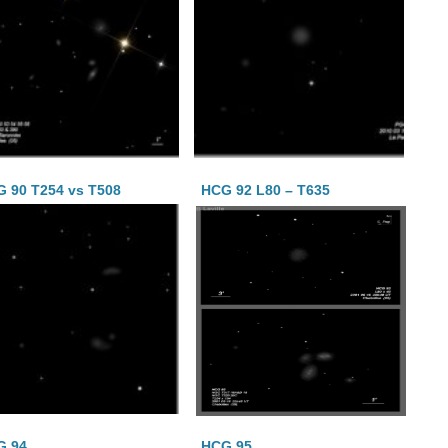
 90 T254 vs T508
HCG 92 L80 – T635
G 94
HCG 95