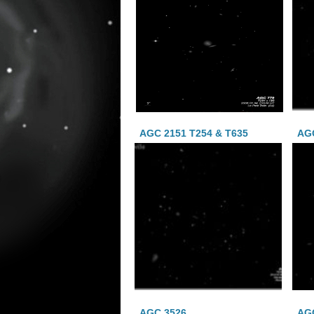
AGC 2151 T254 & T635
AG
AGC 3526
AGC