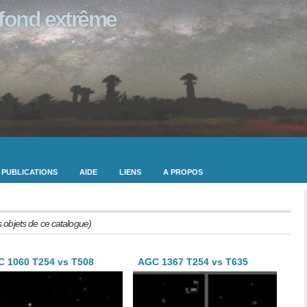
ofond extrême
PUBLICATIONS
AIDE
LIENS
A PROPOS
s objets de ce catalogue)
 1060 T254 vs T508
AGC 1367 T254 vs T635