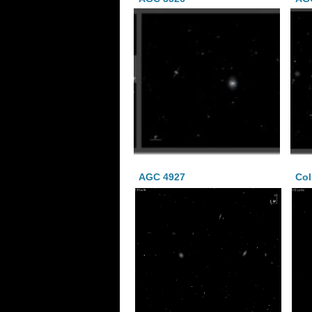
AGC 4927
Col