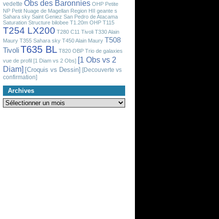
Obs des Baronnies
vedette
OHP
Petite
NP
Petit Nuage de Magellan
Region HII geante
s
Sahara sky
Saint Geniez
San Pedro de Atacama
Saturation
Structure bilobee
T1.20m OHP
T115
T254 LX200
T280 C11 Tivoli
T330 Alain
T508
Maury
T355 Sahara sky
T450 Alain Maury
T635 BL
Tivoli
T820 OBP
Trio de galaxies
[1 Obs vs 2
vue de profil
[1 Diam vs 2 Obs]
Diam]
[Croquis vs Dessin]
[Decouverte vs
confirmation]
Archives
Archives