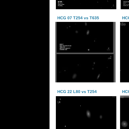
HCG 07 T254 vs T635
HC
HCG 22 L80 vs T254
HCG