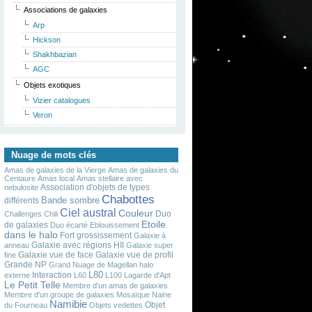
Associations de galaxies
Arp
Hickson
Shakhbazian
AGC
Objets exotiques
Vizier catalogues
Veron
Nuage de mots clés
Amas de galaxies de la Vierge
Amas de galaxies du
Centaure
Amas local
Amas stellaire avec
Association d'objets de types
nebulosite
Chabottes
Bande sombre
différents
Ciel austral
Couleur
Duo
Challenges
Chili
Etoile
de galaxies
Duo écarté
Eblouissement
dans le halo
Fort grossissement
Galaxie à
Galaxie avec régions HII
anneau
Galaxie super
Galaxie vue de face
Galaxie vue de profil
fine
Grande NP
Grand Nuage de Magellan
halo
L80
Interaction
externe
L60
L100
Lagarde d'Apt
Le Petit Telle
Membre d'un amas de galaxies
Membre d'un groupe de galaxies
Mosaïque
Naine
Namibie
Objet
du Fourneau
Objets vedettes