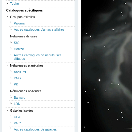
Tycho
Catalogues spécifiques
Groupes d'étoiles
Palomar
Autres catalogues d'amas stellaires
Nébuleuse diffuses
Sh2
Henize
Autres catalogues de nébuleuses
diffuses
Nébuleuses planétaires
Abell PN
PNG
PK
Nébuleuses obscures
Barnard
LDN
Galaxies isolées
UGC
PGC
Autres catalogues de galaxies