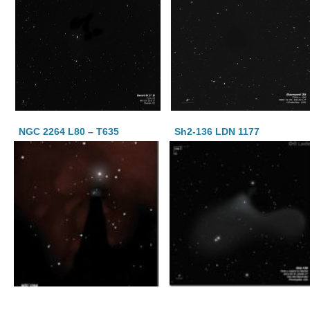
NGC 2264 L80 – T635
Sh2-136 LDN 1177