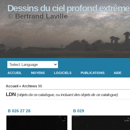
Dessins du ciel profond extrême
© Bertrand Laville
ACCUEIL
MOYENS
LOGICIELS
PUBLICATIONS
AIDE
Accueil
» Archives
98
LDN
(objets de ce catalogue, ou incluant des objets de ce catalogue)
B 026 27 28
B 029