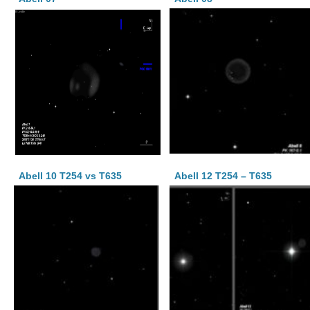
Abell 10 T254 vs T635
Abell 12 T254 – T635