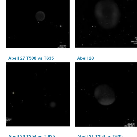
Abell 27 T508 vs T635
Abell 28
Abell 30 T254 vs T 635
Abell 31 T254 vs T635