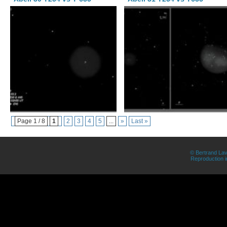
Page 1 / 8
1
2
3
4
5
...
»
Last »
© Bertrand Lav
Reproduction in