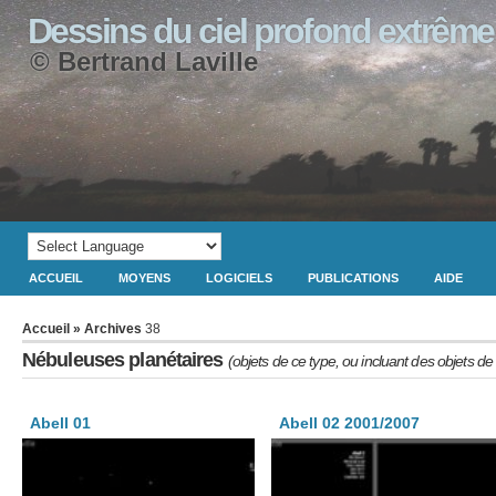
Dessins du ciel profond extrême
© Bertrand Laville
ACCUEIL
MOYENS
LOGICIELS
PUBLICATIONS
AIDE
Accueil
» Archives
38
Nébuleuses planétaires
(objets de ce type, ou incluant des objets de
Abell 01
Abell 02 2001/2007