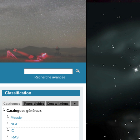
Recherche avancée
Classification
Catalogues
Types d'objet
Constellations
+
Catalogues généraux
Messier
NGC
IC
IRAS