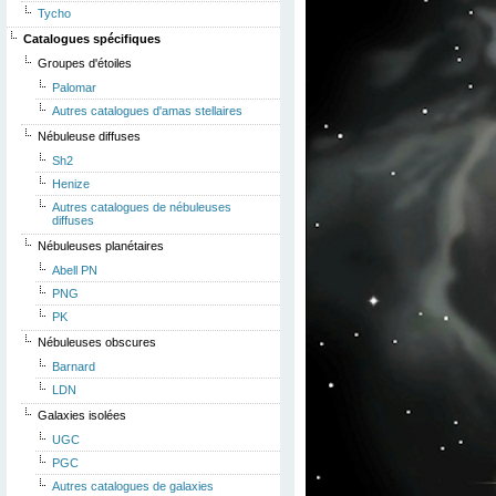
Tycho
Catalogues spécifiques
Groupes d'étoiles
Palomar
Autres catalogues d'amas stellaires
Nébuleuse diffuses
Sh2
Henize
Autres catalogues de nébuleuses
diffuses
Nébuleuses planétaires
Abell PN
PNG
PK
Nébuleuses obscures
Barnard
LDN
Galaxies isolées
UGC
PGC
Autres catalogues de galaxies