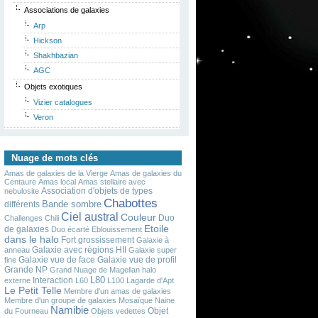
Associations de galaxies
Arp
Hickson
Shakhbazian
AGC
Objets exotiques
Vizier catalogues
Veron
Nuage de mots clés
Amas de galaxies de la Vierge
Amas de galaxies du
Centaure
Amas local
Amas stellaire avec
Association d'objets de types
nebulosite
Chabottes
Bande sombre
différents
Ciel austral
Couleur
Duo
Challenges
Chili
Etoile
de galaxies
Duo écarté
Eblouissement
dans le halo
Fort grossissement
Galaxie à
Galaxie avec régions HII
anneau
Galaxie super
Galaxie vue de face
Galaxie vue de profil
fine
Grande NP
Grand Nuage de Magellan
halo
L80
Interaction
externe
L60
L100
Lagarde d'Apt
Le Petit Telle
Membre d'un amas de galaxies
Membre d'un groupe de galaxies
Mosaïque
Naine
Namibie
Objet
du Fourneau
Objets vedettes