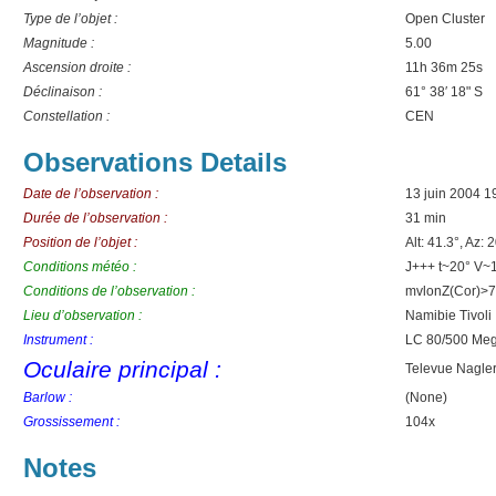
Type de l’objet :
Open Cluster
Magnitude :
5.00
Ascension droite :
11h 36m 25s
Déclinaison :
61° 38′ 18" S
Constellation :
CEN
Observations Details
Date de l’observation :
13 juin 2004 1
Durée de l’observation :
31 min
Position de l’objet :
Alt: 41.3°, Az: 
Conditions météo :
J+++ t~20° V~
Conditions de l’observation :
mvlonZ(Cor)>7.
Lieu d’observation :
Namibie Tivoli
Instrument :
LC 80/500 Meg
Oculaire principal :
Televue Nagle
Barlow :
(None)
Grossissement :
104x
Notes