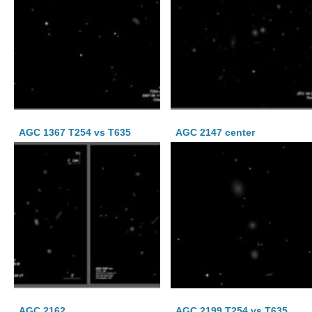
AGC 1367 T254 vs T635
AGC 2147 center
AGC 2162
AGC 2199 T254 vs T635