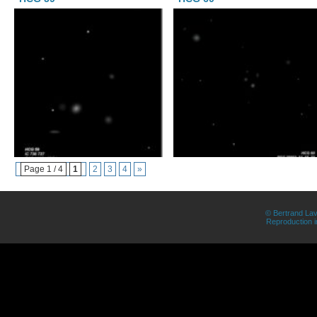
Page 1 / 4
1
2
3
4
»
© Bertrand Lav
Reproduction in