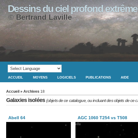
Dessins du ciel profond extrême
© Bertrand Laville
ACCUEIL
MOYENS
LOGICIELS
PUBLICATIONS
AIDE
Accueil
» Archives
18
Galaxies isolées
(objets de ce catalogue, ou incluant des objets de ce 
Abell 64
AGC 1060 T254 vs T508