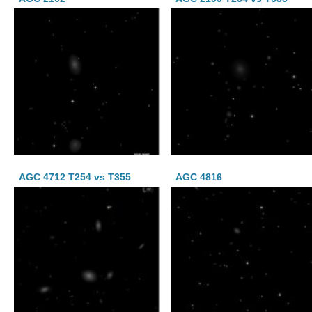
AGC 4712 T254 vs T355
AGC 4816