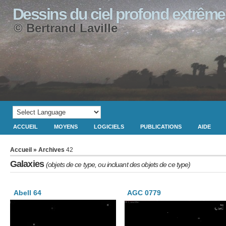
Dessins du ciel profond extrême
© Bertrand Laville
ACCUEIL
MOYENS
LOGICIELS
PUBLICATIONS
AIDE
Accueil
» Archives
42
Galaxies
(objets de ce type, ou incluant des objets de ce type)
Abell 64
AGC 0779