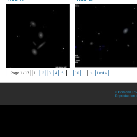
Page 1 / 17
1
2
3
4
5
...
10
...
»
Last »
© Bertrand Lav
Reproduction in