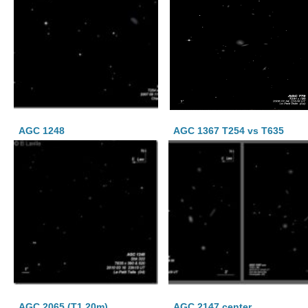
AGC 1248
AGC 1367 T254 vs T635
AGC 2065 (T1.20m)
AGC 2147 center