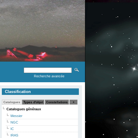
Recherche avancée
Classification
Catalogues
Types d'objet
Constellations
+
Catalogues généraux
Messier
NGC
IC
IRAS