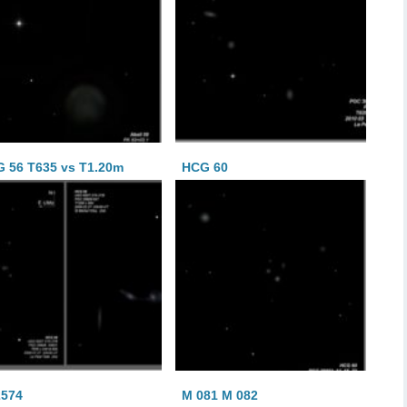
 56 T635 vs T1.20m
HCG 60
2574
M 081 M 082