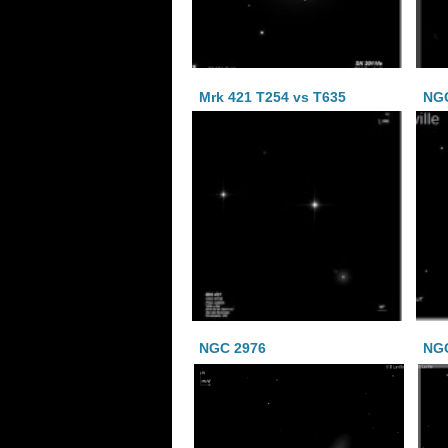
Mrk 421 T254 vs T635
NG
NGC 2976
NGC