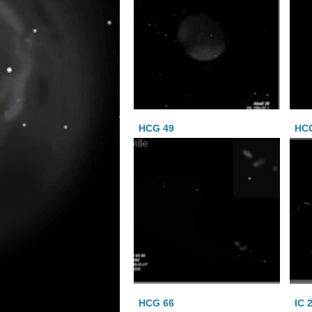
HCG 49
HCG
HCG 66
IC 