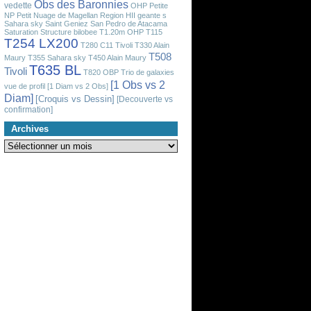
Obs des Baronnies
vedette
OHP
Petite
NP
Petit Nuage de Magellan
Region HII geante
s
Sahara sky
Saint Geniez
San Pedro de Atacama
Saturation
Structure bilobee
T1.20m OHP
T115
T254 LX200
T280 C11 Tivoli
T330 Alain
T508
Maury
T355 Sahara sky
T450 Alain Maury
T635 BL
Tivoli
T820 OBP
Trio de galaxies
[1 Obs vs 2
vue de profil
[1 Diam vs 2 Obs]
Diam]
[Croquis vs Dessin]
[Decouverte vs
confirmation]
Archives
Archives