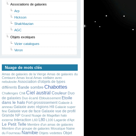
Associations de galaxies
Arp
Hickson
Shakhbazian
AGC
Objets exotiques
Vizier catalogues
Veron
Nuage de mots clés
Amas de galaxies de la Vierge
Amas de galaxies du
Centaure
Amas local
Amas stellaire avec
Association d'objets de types
nebulosite
Chabottes
Bande sombre
différents
Ciel austral
Couleur
Duo
Challenges
Chili
Etoile
de galaxies
Duo écarté
Eblouissement
dans le halo
Fort grossissement
Galaxie à
Galaxie avec régions HII
anneau
Galaxie super
Galaxie vue de face
Galaxie vue de profil
fine
Grande NP
Grand Nuage de Magellan
halo
L80
Interaction
externe
L60
L100
Lagarde d'Apt
Le Petit Telle
Membre d'un amas de galaxies
Membre d'un groupe de galaxies
Mosaïque
Naine
Namibie
Objet
du Fourneau
Objets vedettes