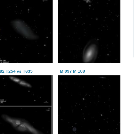
82 T254 vs T635
M 097 M 108