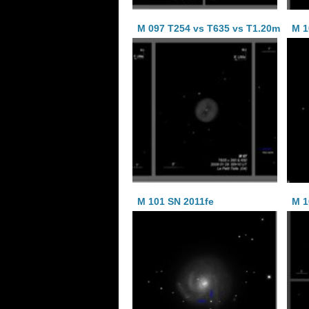
M 097 T254 vs T635 vs T1.20m
M 1
M 101 SN 2011fe
M 1