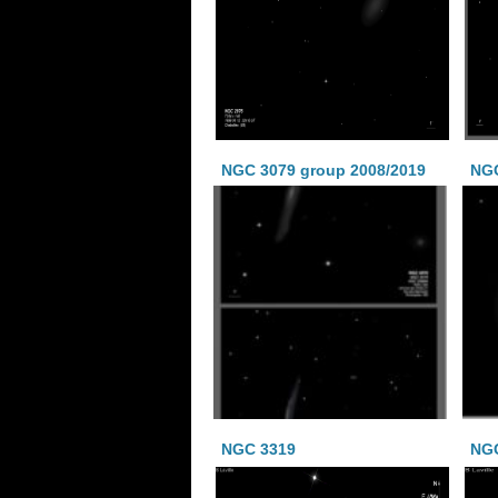
NGC 3079 group 2008/2019
NG
NGC 3319
NGC