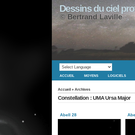
Dessins du ciel pr
© Bertrand Laville
ACCUEIL
MOYENS
LOGICIELS
Accueil
» Archives
Constellation : UMA Ursa Major
Abell 28
Abe