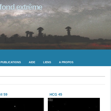
ofond extrême
PUBLICATIONS
AIDE
LIENS
A PROPOS
ll 59
HCG 45