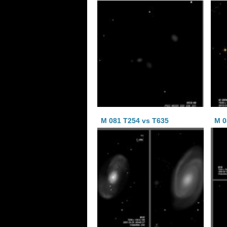
M 081 T254 vs T635
M 0