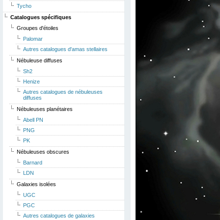
Tycho
Catalogues spécifiques
Groupes d'étoiles
Palomar
Autres catalogues d'amas stellaires
Nébuleuse diffuses
Sh2
Henize
Autres catalogues de nébuleuses
diffuses
Nébuleuses planétaires
Abell PN
PNG
PK
Nébuleuses obscures
Barnard
LDN
Galaxies isolées
UGC
PGC
Autres catalogues de galaxies