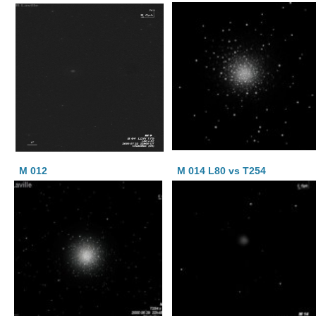
M 012
M 014 L80 vs T254