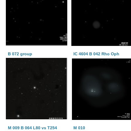
B 072 group
IC 4604 B 042 Rho Oph
M 009 B 064 L80 vs T254
M 010