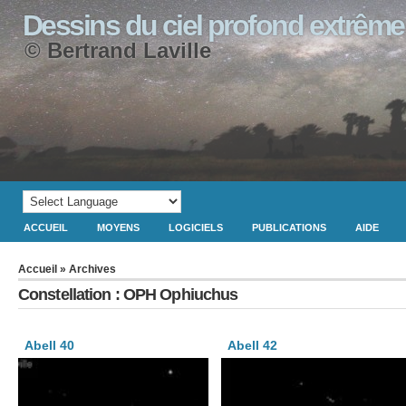
Dessins du ciel profond extrême
© Bertrand Laville
ACCUEIL
MOYENS
LOGICIELS
PUBLICATIONS
AIDE
Accueil
» Archives
Constellation : OPH Ophiuchus
Abell 40
Abell 42