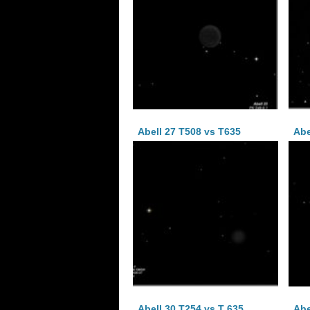
Abell 27 T508 vs T635
Abe
Abell 30 T254 vs T 635
Abe