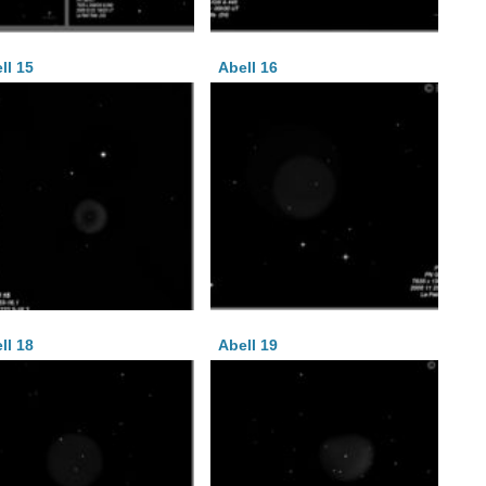
ll 15
Abell 16
ll 18
Abell 19