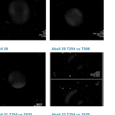
ll 28
Abell 29 T254 vs T508
ll 31 T254 vs T635
Abell 33 T254 vs T635