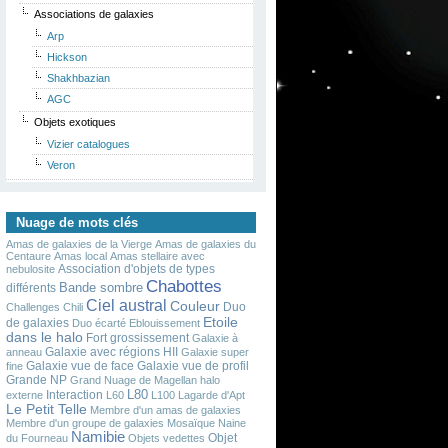
Associations de galaxies
Arp
Hickson
Shakhbazian
AGC
Objets exotiques
Vizier catalogues
Veron
Nuage de mots clés
Amas de galaxies de la Vierge
Amas de galaxies du
Centaure
Amas local
Amas stellaire avec
Association d'objets de types
nebulosite
Chabottes
Bande sombre
différents
Ciel austral
Couleur
Duo
Challenges
Chili
Etoile
de galaxies
Duo écarté
Eblouissement
dans le halo
Fort grossissement
Galaxie à
Galaxie avec régions HII
anneau
Galaxie super
Galaxie vue de face
Galaxie vue de profil
fine
Grande NP
Grand Nuage de Magellan
halo
L80
Interaction
externe
L60
L100
Lagarde d'Apt
Le Petit Telle
Membre d'un amas de galaxies
Membre d'un groupe de galaxies
Mosaïque
Naine
Namibie
Objet
du Fourneau
Objets vedettes