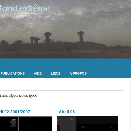
ofond extrême
PUBLICATIONS
AIDE
LIENS
A PROPOS
t des objets de ce type)
ll 02 2001/2007
Abell 03