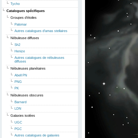
Tycho
Catalogues spécifiques
Groupes d'étoiles
Palomar
Autres catalogues d'amas stellaires
Nébuleuse diffuses
Sh2
Henize
Autres catalogues de nébuleuses
diffuses
Nébuleuses planétaires
Abell PN
PNG
PK
Nébuleuses obscures
Barnard
LDN
Galaxies isolées
UGC
PGC
Autres catalogues de galaxies