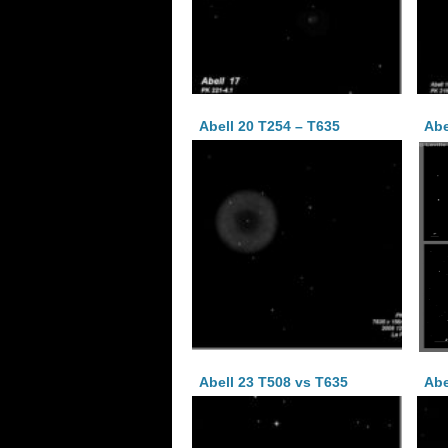
Abell 20 T254 – T635
Abe
Abell 23 T508 vs T635
Abe