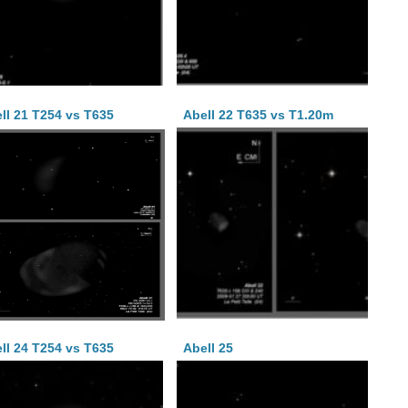
ll 21 T254 vs T635
Abell 22 T635 vs T1.20m
ll 24 T254 vs T635
Abell 25