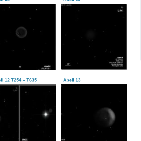
ll 12 T254 – T635
Abell 13