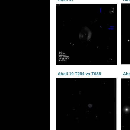
Abell 10 T254 vs T635
Abe