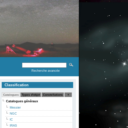
Recherche avancée
Classification
Catalogues
Types d'objet
Constellations
+
Catalogues généraux
Messier
NGC
IC
IRAS