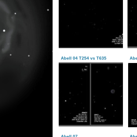
Abell 04 T254 vs T635
Abe
Abell 07
Abe