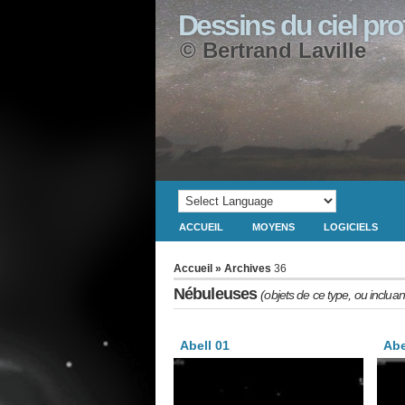
Dessins du ciel pr
© Bertrand Laville
ACCUEIL
MOYENS
LOGICIELS
Accueil
» Archives
36
Nébuleuses
(objets de ce type, ou incluan
Abell 01
Abe