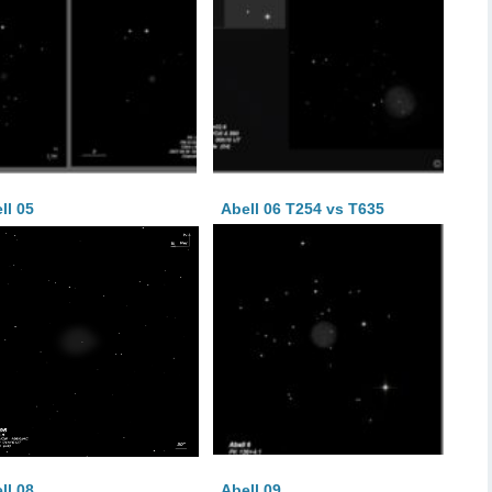
ll 05
Abell 06 T254 vs T635
ll 08
Abell 09