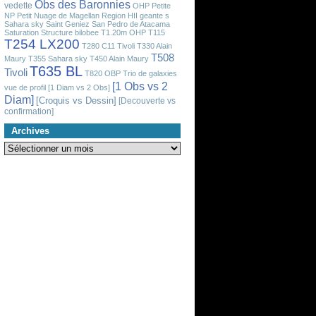
Obs des Baronnies
vedette
OHP
Petite
NP
Petit Nuage de Magellan
Region HII geante
s
Sahara sky
Saint Geniez
San Pedro de Atacama
Saturation
Structure bilobee
T1.20m OHP
T115
T254 LX200
T280 C11 Tivoli
T330 Alain
T508
Maury
T355 Sahara sky
T450 Alain Maury
T635 BL
Tivoli
T820 OBP
Trio de galaxies
[1 Obs vs 2
vue de profil
[1 Diam vs 2 Obs]
Diam]
[Croquis vs Dessin]
[Decouverte vs
confirmation]
Archives
Archives