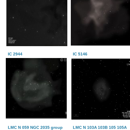
IC 2944
IC 5146
LMC N 059 NGC 2035 group
LMC N 103A 103B 105 105A