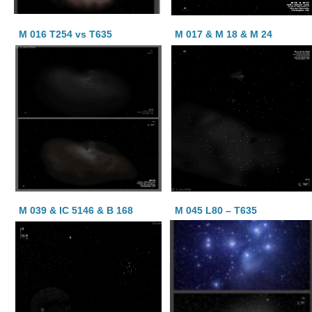
M 016 T254 vs T635
M 017 & M 18 & M 24
M 039 & IC 5146 & B 168
M 045 L80 – T635