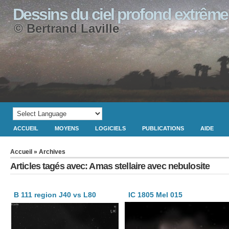
Dessins du ciel profond extrême
© Bertrand Laville
ACCUEIL
MOYENS
LOGICIELS
PUBLICATIONS
AIDE
Accueil
» Archives
Articles tagés avec: Amas stellaire avec nebulosite
B 111 region J40 vs L80
IC 1805 Mel 015