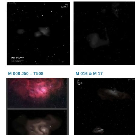
M 008 J50 – T508
M 016 & M 17