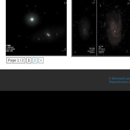
Page 1 / 2
1
2
»
© Bertrand Lav
Reproduction in