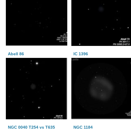
Abell 86
IC 1396
NGC 0040 T254 vs T635
NGC 1184