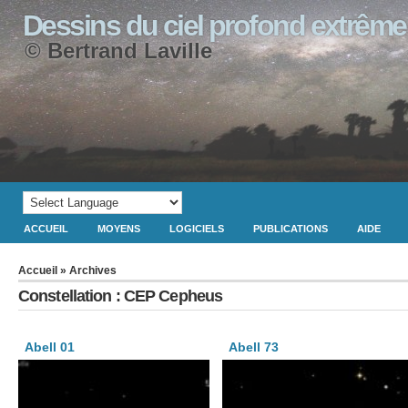
Dessins du ciel profond extrême
© Bertrand Laville
ACCUEIL
MOYENS
LOGICIELS
PUBLICATIONS
AIDE
Accueil
» Archives
Constellation : CEP Cepheus
Abell 01
Abell 73