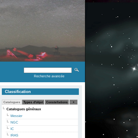
Recherche avancée
Classification
Catalogues
Types d'objet
Constellations
+
Catalogues généraux
Messier
NGC
IC
IRAS