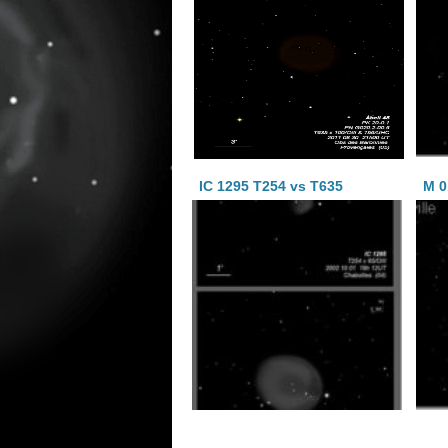
IC 1295 T254 vs T635
M 0