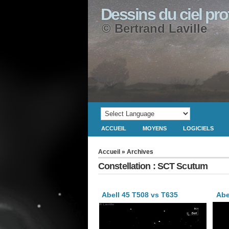
Dessins du ciel pr
© Bertrand Laville
ACCUEIL
MOYENS
LOGICIELS
Accueil
» Archives
Constellation : SCT Scutum
Abell 45 T508 vs T635
Abe