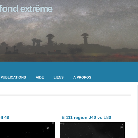
ofond extrême
PUBLICATIONS
AIDE
LIENS
A PROPOS
ll 49
B 111 region J40 vs L80