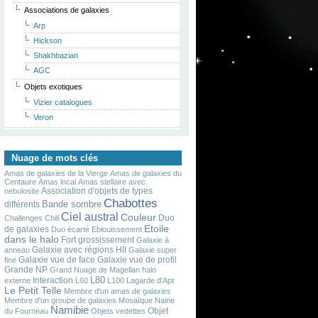
Associations de galaxies
Arp
Hickson
Shakhbazian
AGC
Objets exotiques
Vizier catalogues
Veron
Nuage de mots clés
Amas de galaxies de la Vierge
Amas de galaxies du
Centaure
Amas local
Amas stellaire avec
Association d'objets de types
nebulosite
Chabottes
Bande sombre
différents
Ciel austral
Couleur
Duo
Challenges
Chili
Etoile
de galaxies
Duo écarté
Eblouissement
dans le halo
Fort grossissement
Galaxie à
Galaxie avec régions HII
anneau
Galaxie super
Galaxie vue de face
Galaxie vue de profil
fine
Grande NP
Grand Nuage de Magellan
halo
L80
Interaction
externe
L60
L100
Lagarde d'Apt
Le Petit Telle
Membre d'un amas de galaxies
Membre d'un groupe de galaxies
Mosaïque
Naine
Namibie
Objet
du Fourneau
Objets vedettes