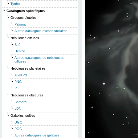
Tycho
Catalogues spécifiques
Groupes d'étoiles
Palomar
Autres catalogues d'amas stellaires
Nébuleuse diffuses
Sh2
Henize
Autres catalogues de nébuleuses
diffuses
Nébuleuses planétaires
Abell PN
PNG
PK
Nébuleuses obscures
Barnard
LDN
Galaxies isolées
UGC
PGC
Autres catalogues de galaxies