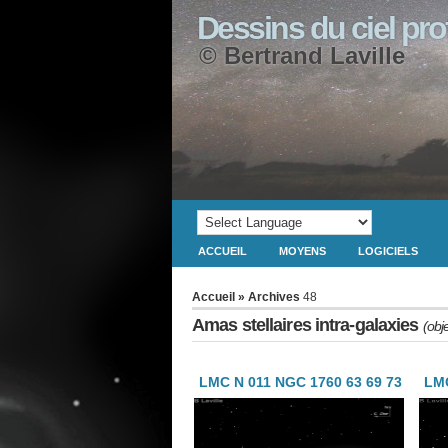
Dessins du ciel pr
© Bertrand Laville
ACCUEIL
MOYENS
LOGICIELS
Accueil
» Archives
48
Amas stellaires intra-galaxies
(obj
LMC N 011 NGC 1760 63 69 73
LMC