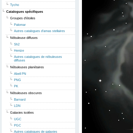
Tycho
Catalogues spécifiques
Groupes d'étoiles
Palomar
Autres catalogues d'amas stellaires
Nébuleuse diffuses
Sh2
Henize
Autres catalogues de nébuleuses
diffuses
Nébuleuses planétaires
Abell PN
PNG
PK
Nébuleuses obscures
Barnard
LDN
Galaxies isolées
UGC
PGC
Autres catalogues de galaxies