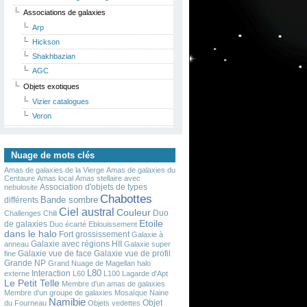
Associations de galaxies
Arp
Hickson
Shakhbazian
AGC
Objets exotiques
Vizier catalogues
Veron
Nuage de mots clés
Amas de galaxies de la Vierge
Amas de galaxies du
Centaure
Amas local
Amas stellaire avec
Association d'objets de types
nebulosite
Chabottes
Bande sombre
différents
Ciel austral
Couleur
Duo
Challenges
Chili
Etoile
de galaxies
Duo écarté
Eblouissement
dans le halo
Fort grossissement
Galaxie à
Galaxie avec régions HII
anneau
Galaxie super
Galaxie vue de face
Galaxie vue de profil
fine
Grande NP
Grand Nuage de Magellan
halo
L80
Interaction
externe
L60
L100
Lagarde d'Apt
Le Petit Telle
Membre d'un amas de galaxies
Membre d'un groupe de galaxies
Mosaïque
Naine
Namibie
Objet
du Fourneau
Objets vedettes