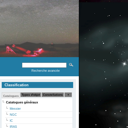
Recherche avancée
Classification
Types d'objet
Constellations
+
Catalogues
Catalogues généraux
Messier
NGC
IC
IRAS