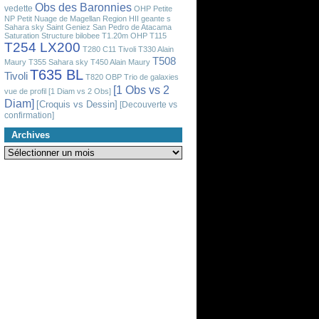
Obs des Baronnies
vedette
OHP
Petite
NP
Petit Nuage de Magellan
Region HII geante
s
Sahara sky
Saint Geniez
San Pedro de Atacama
Saturation
Structure bilobee
T1.20m OHP
T115
T254 LX200
T280 C11 Tivoli
T330 Alain
T508
Maury
T355 Sahara sky
T450 Alain Maury
T635 BL
Tivoli
T820 OBP
Trio de galaxies
[1 Obs vs 2
vue de profil
[1 Diam vs 2 Obs]
Diam]
[Croquis vs Dessin]
[Decouverte vs
confirmation]
Archives
Archives