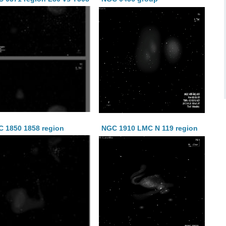
 1850 1858 region
NGC 1910 LMC N 119 region