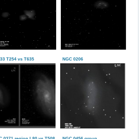
33 T254 vs T635
NGC 0206
 0371 region L80 vs T508
NGC 0456 group