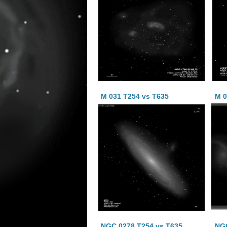
M 031 T254 vs T635
M 0
NGC 0278 T254 vs T635
NGC