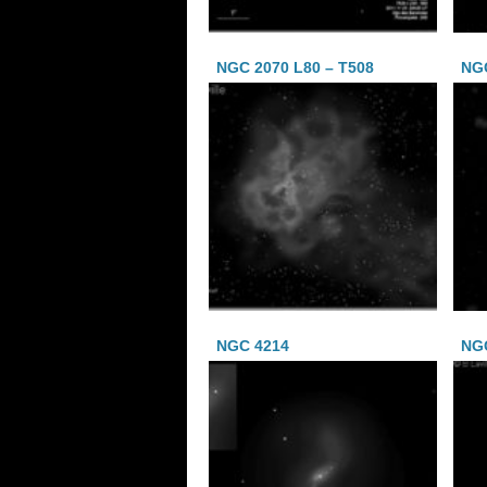
NGC 2070 L80 – T508
NGC
NGC 4214
NG