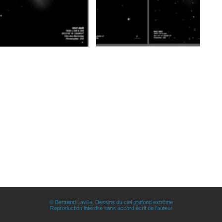
© Bertrand Laville, Dessins du ciel profond extrčme
Reproduction interdite sans accord écrit de l'auteur