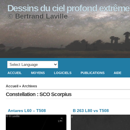
Dessins du ciel profond extrême
© Bertrand Laville
ACCUEIL
MOYENS
LOGICIELS
PUBLICATIONS
AIDE
Accueil
» Archives
Constellation : SCO Scorpius
Antares L60 – T508
B 263 L80 vs T508