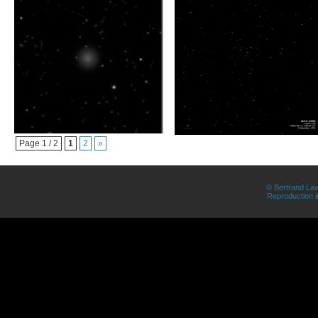
Page 1 / 2
1
2
»
© Bertrand Lav
Reproduction in