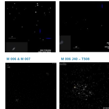
M 006 & M 007
M 006 J40 – T508