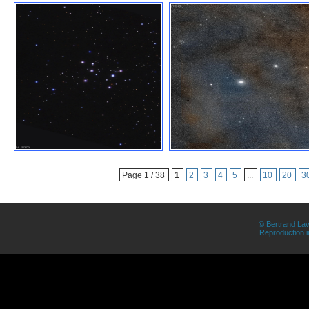
Page 1 / 38
1
2
3
4
5
...
10
20
3
© Bertrand Lav
Reproduction in