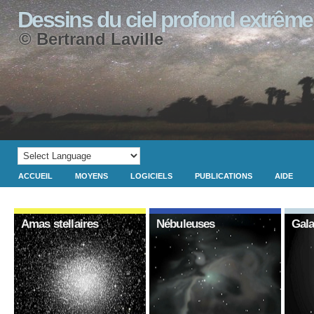
Dessins du ciel profond extrême
© Bertrand Laville
ACCUEIL
MOYENS
LOGICIELS
PUBLICATIONS
AIDE
Amas stellaires
Nébuleuses
Gala