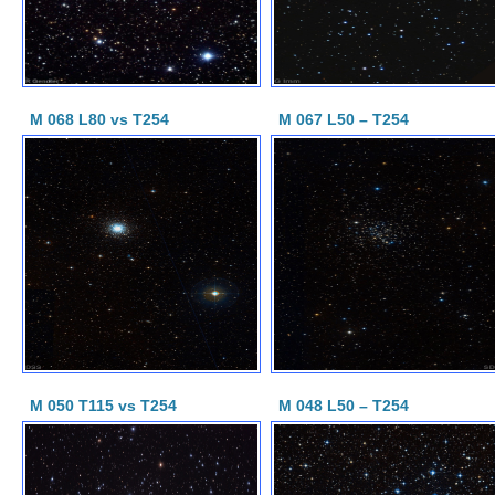
M 068 L80 vs T254
M 067 L50 – T254
M 050 T115 vs T254
M 048 L50 – T254