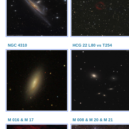
NGC 4310
HCG 22 L80 vs T254
M 016 & M 17
M 008 & M 20 & M 21