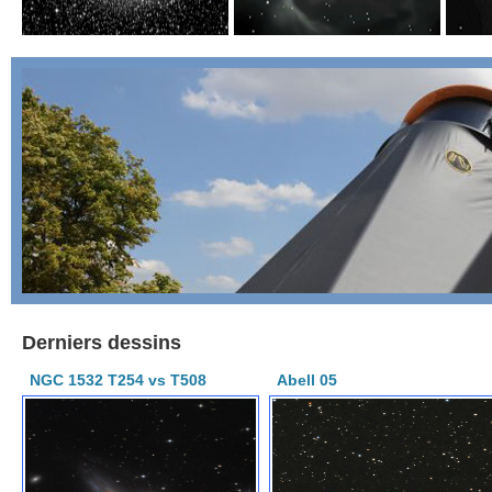
Derniers dessins
NGC 1532 T254 vs T508
Abell 05