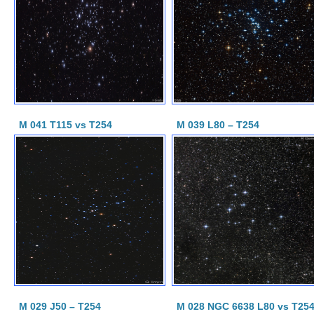
M 041 T115 vs T254
M 039 L80 – T254
M 029 J50 – T254
M 028 NGC 6638 L80 vs T25