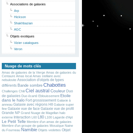
Associations de galaxies
Arp
Hickson
Shakhbazian
AGC
Objets exotiques
Vizier catalogues
Veron
Nuage de mots clés
Amas de galaxies de la Vierge
Amas de galaxies du
Centaure
Amas local
Amas stellaire avec
Association d'objets de types
nebulosite
Chabottes
Bande sombre
différents
Ciel austral
Couleur
Duo
Challenges
Chili
Etoile
de galaxies
Duo écarté
Eblouissement
dans le halo
Fort grossissement
Galaxie à
Galaxie avec régions HII
anneau
Galaxie super
Galaxie vue de face
Galaxie vue de profil
fine
Grande NP
Grand Nuage de Magellan
halo
L80
Interaction
externe
L60
L100
Lagarde d'Apt
Le Petit Telle
Membre d'un amas de galaxies
Membre d'un groupe de galaxies
Mosaïque
Naine
Namibie
Objet
du Fourneau
Objets vedettes