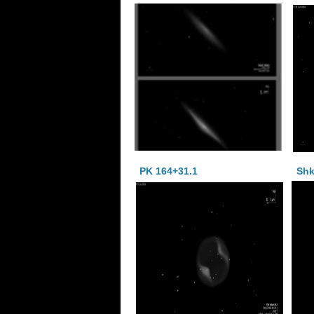
PK 164+31.1
Shk