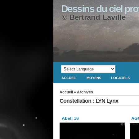
Dessins du ciel pr
© Bertrand Laville
ACCUEIL
MOYENS
LOGICIELS
Accueil
» Archives
Constellation : LYN Lynx
Abell 16
AG