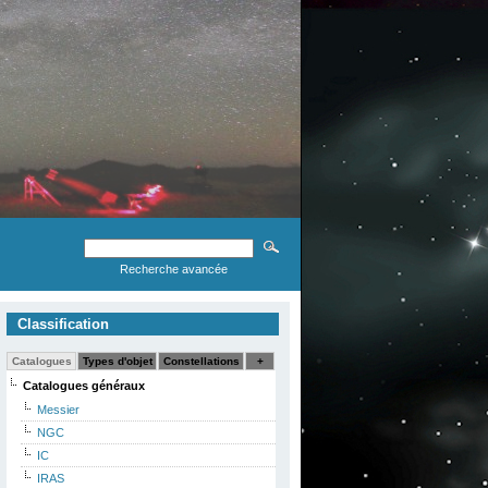
Recherche avancée
Classification
Catalogues
Types d'objet
Constellations
+
Catalogues généraux
Messier
NGC
IC
IRAS