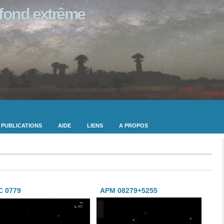
ofond extrême
PUBLICATIONS
AIDE
LIENS
A PROPOS
C 0779
APM 08279+5255