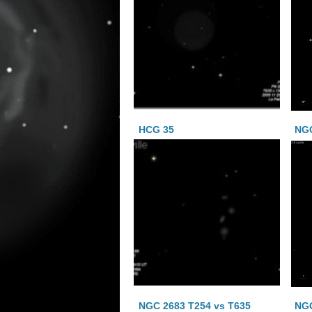
HCG 35
NG
NGC 2683 T254 vs T635
NG