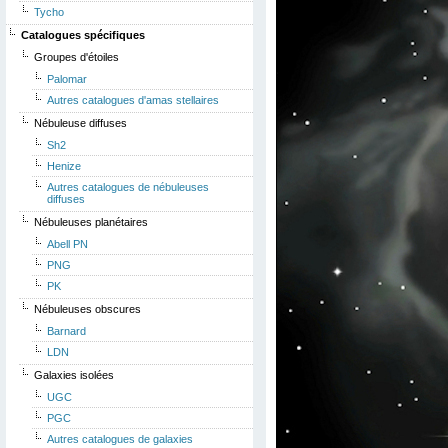
Tycho
Catalogues spécifiques
Groupes d'étoiles
Palomar
Autres catalogues d'amas stellaires
Nébuleuse diffuses
Sh2
Henize
Autres catalogues de nébuleuses
diffuses
Nébuleuses planétaires
Abell PN
PNG
PK
Nébuleuses obscures
Barnard
LDN
Galaxies isolées
UGC
PGC
Autres catalogues de galaxies