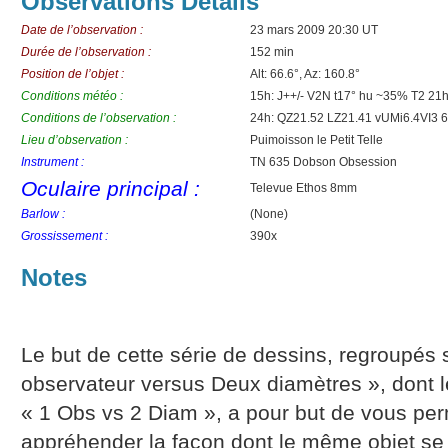
Observations Details
Date de l’observation :
23 mars 2009 20:30 UT
Durée de l’observation :
152 min
Position de l’objet :
Alt: 66.6°, Az: 160.8°
Conditions météo :
15h: J++/- V2N t17° hu ~35% T2 21
Conditions de l’observation :
24h: QZ21.52 LZ21.41 vUMi6.4VI3 6
Lieu d’observation :
Puimoisson le Petit Telle
Instrument :
TN 635 Dobson Obsession
Oculaire principal :
Televue Ethos 8mm
Barlow :
(None)
Grossissement :
390x
Notes
Le but de cette série de dessins, regroupés 
observateur versus Deux diamètres », dont l
« 1 Obs vs 2 Diam », a pour but de vous pe
appréhender la façon dont le même objet se