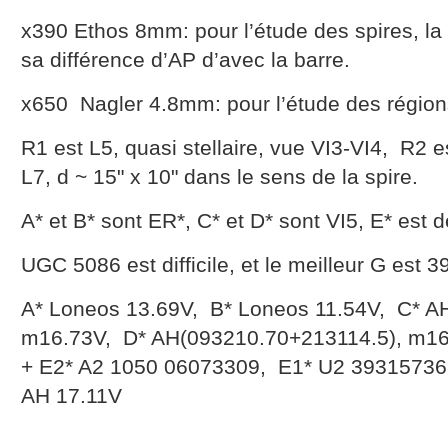
x390 Ethos 8mm: pour l’étude des spires, la
sa différence d’AP d’avec la barre.
x650 Nagler 4.8mm: pour l’étude des régions 
R1 est L5, quasi stellaire, vue VI3-VI4, R2 e
L7, d ~ 15" x 10" dans le sens de la spire.
A* et B* sont ER*, C* et D* sont VI5, E* est
UGC 5086 est difficile, et le meilleur G est 3
A* Loneos 13.69V, B* Loneos 11.54V, C* A
m16.73V, D* AH(093210.70+213114.5), m16
+ E2* A2 1050 06073309, E1* U2 39315736
AH 17.11V