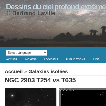
Dessins du ciel profond extrême
© Bertrand Laville
ACCUEIL
MOYENS
LOGICIELS
PUBLICATIONS
AIDE
Accueil
»
Galaxies isolées
NGC 2903 T254 vs T635