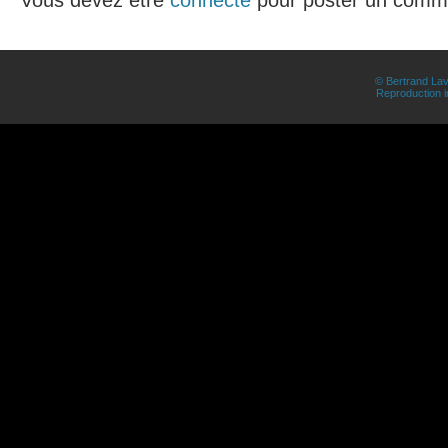
Vous devez etre
connecté
pour poster un comme
© Bertrand Lav
Reproduction in