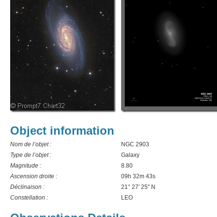
Object information
Nom de l’objet :
NGC 2903
Type de l’objet :
Galaxy
Magnitude :
8.80
Ascension droite :
09h 32m 43s
Déclinaison :
21° 27′ 25" N
Constellation :
LEO