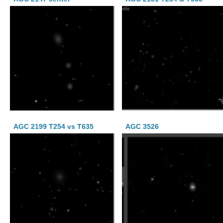
AGC 2199 T254 vs T635
AGC 3526