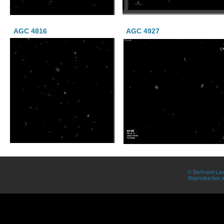
AGC 4816
AGC 4927
© Bertrand Lav
Reproduction in