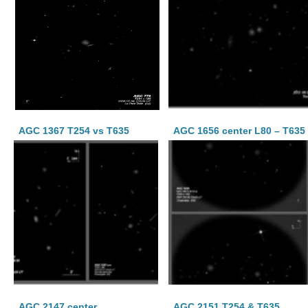
AGC 1367 T254 vs T635
AGC 1656 center L80 – T635
AGC 2147 center
AGC 2151 T254 & T635