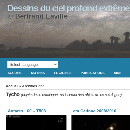
Dessins du ciel profond extrême
© Bertrand Laville
ACCUEIL
MOYENS
LOGICIELS
PUBLICATIONS
AIDE
Accueil
» Archives
222
Tycho
(objets de ce catalogue, ou incluant des objets de ce catalogue)
Antares L60 – T508
eta Carinae 2008/2010