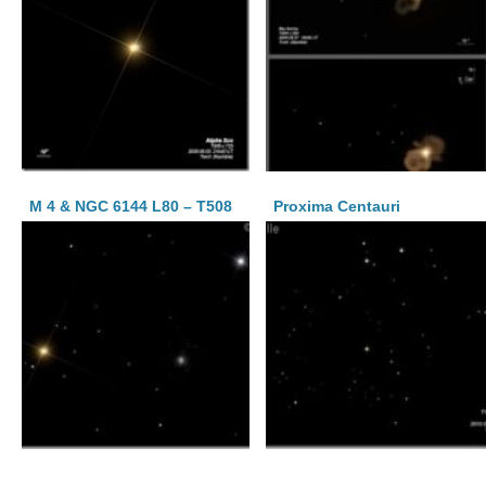
M 4 & NGC 6144 L80 – T508
Proxima Centauri