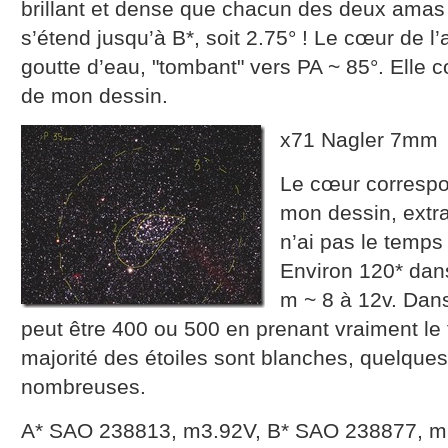
brillant et dense que chacun des deux amas
s’étend jusqu’à B*, soit 2.75° ! Le cœur de l
goutte d’eau, "tombant" vers PA ~ 85°. Elle
de mon dessin.
x71 Nagler 7mm
Le cœur correspo
mon dessin, extr
n’ai pas le temp
Environ 120* dans
m ~ 8 à 12v. Dans
peut être 400 ou 500 en prenant vraiment le
majorité des étoiles sont blanches, quelque
nombreuses.
A* SAO 238813, m3.92V, B* SAO 238877, 