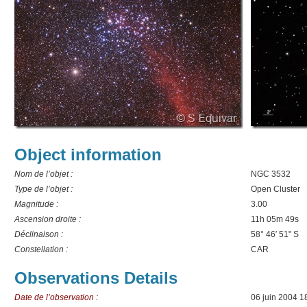
Object information
Nom de l’objet :
NGC 3532
Type de l’objet :
Open Cluster
Magnitude :
3.00
Ascension droite :
11h 05m 49s
Déclinaison :
58° 46′ 51" S
Constellation :
CAR
Observations Details
Date de l’observation :
06 juin 2004 1