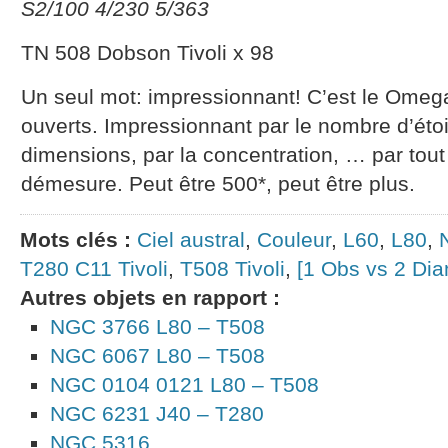
S2/100 4/230 5/363
TN 508 Dobson Tivoli x 98
Un seul mot: impressionnant! C’est le Ome
ouverts. Impressionnant par le nombre d’étoile
dimensions, par la concentration, … par tout
démesure. Peut être 500*, peut être plus.
Mots clés :
Ciel austral
,
Couleur
,
L60
,
L80
,
T280 C11 Tivoli
,
T508 Tivoli
,
[1 Obs vs 2 Dia
Autres objets en rapport :
NGC 3766 L80 – T508
NGC 6067 L80 – T508
NGC 0104 0121 L80 – T508
NGC 6231 J40 – T280
NGC 5316