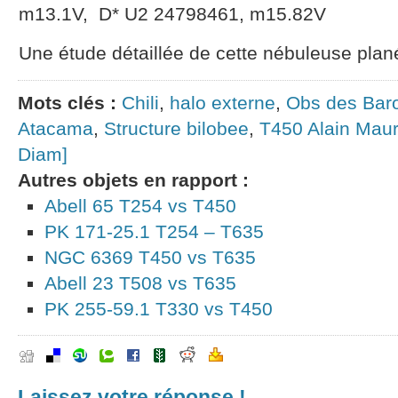
m13.1V, D* U2 24798461, m15.82V
Une étude détaillée de cette nébuleuse plan
Mots clés :
Chili
,
halo externe
,
Obs des Bar
Atacama
,
Structure bilobee
,
T450 Alain Maur
Diam]
Autres objets en rapport :
Abell 65 T254 vs T450
PK 171-25.1 T254 – T635
NGC 6369 T450 vs T635
Abell 23 T508 vs T635
PK 255-59.1 T330 vs T450
Laissez votre réponse !