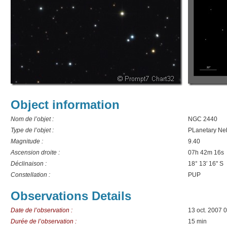
Object information
Nom de l’objet :
NGC 2440
Type de l’objet :
PLanetary Ne
Magnitude :
9.40
Ascension droite :
07h 42m 16s
Déclinaison :
18° 13′ 16" S
Constellation :
PUP
Observations Details
Date de l’observation :
13 oct. 2007 
Durée de l’observation :
15 min