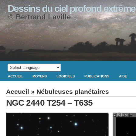
Dessins du ciel profond extrême
© Bertrand Laville
ACCUEIL
MOYENS
LOGICIELS
PUBLICATIONS
AIDE
Accueil
»
Nébuleuses planétaires
NGC 2440 T254 – T635