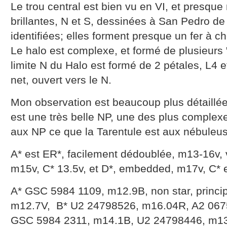
Le trou central est bien vu en VI, et presque
brillantes, N et S, dessinées à San Pedro d
identifiées; elles forment presque un fer à ch
Le halo est complexe, et formé de plusieurs
limite N du Halo est formé de 2 pétales, L4 et
net, ouvert vers le N.
Mon observation est beaucoup plus détaill
est une très belle NP, une des plus complexe
aux NP ce que la Tarentule est aux nébuleus
A* est ER*, facilement dédoublée, m13-16v, 
m15v, C* 13.5v, et D*, embedded, m17v, C* es
A* GSC 5984 1109, m12.9B, non star, princi
m12.7V, B* U2 24798526, m16.04R, A2 067
GSC 5984 2311, m14.1B, U2 24798446, m13