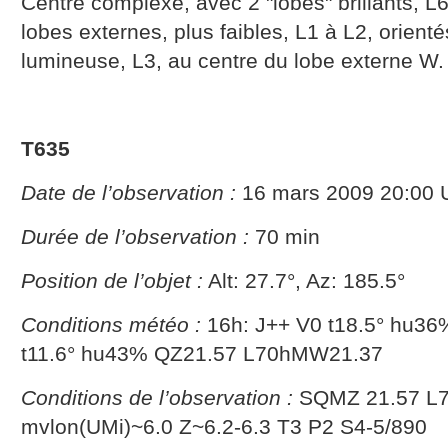
Centre complexe, avec 2 "lobes" brillants, L6
lobes externes, plus faibles, L1 à L2, orient
lumineuse, L3, au centre du lobe externe W.
T635
Date de l’observation :
16 mars 2009 20:00 
Durée de l’observation :
70 min
Position de l’objet :
Alt: 27.7°, Az: 185.5°
Conditions météo :
16h: J++ V0 t18.5° hu36
t11.6° hu43% QZ21.57 L70hMW21.37
Conditions de l’observation :
SQMZ 21.57 L
mvlon(UMi)~6.0 Z~6.2-6.3 T3 P2 S4-5/890