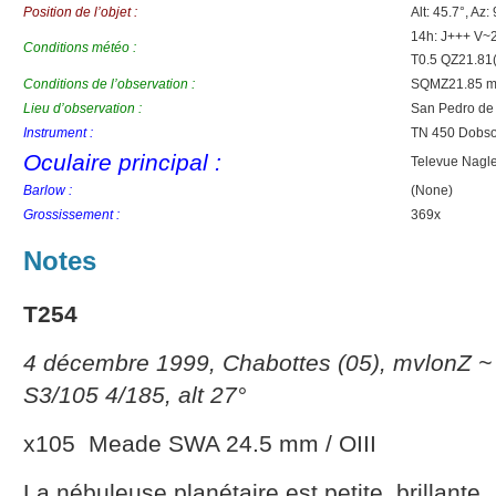
Position de l’objet :
Alt: 45.7°, Az:
14h: J+++ V~
Conditions météo :
T0.5 QZ21.8
Conditions de l’observation :
SQMZ21.85 mv
Lieu d’observation :
San Pedro de
Instrument :
TN 450 Dobso
Oculaire principal :
Televue Nagl
Barlow :
(None)
Grossissement :
369x
Notes
T254
4 décembre 1999, Chabottes (05), mvlonZ ~ 
S3/105 4/185, alt 27°
x105 Meade SWA 24.5 mm / OIII
La nébuleuse planétaire est petite, brillante,