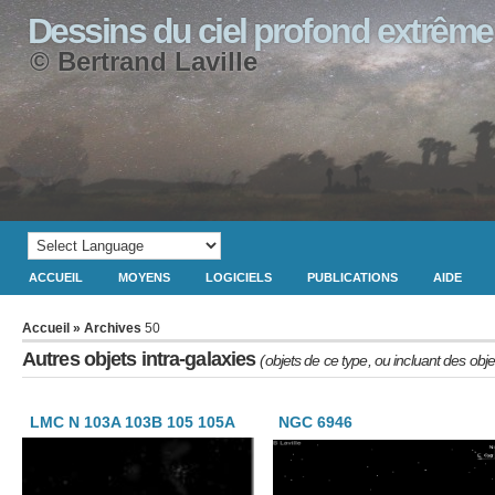
Dessins du ciel profond extrême
© Bertrand Laville
ACCUEIL
MOYENS
LOGICIELS
PUBLICATIONS
AIDE
Accueil
» Archives
50
Autres objets intra-galaxies
(objets de ce type, ou incluant des obje
LMC N 103A 103B 105 105A
NGC 6946