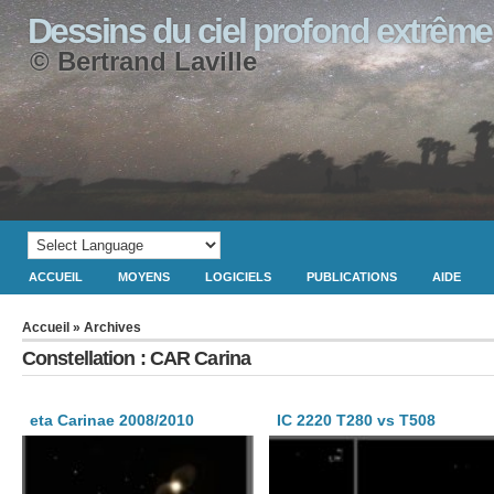
Dessins du ciel profond extrême
© Bertrand Laville
ACCUEIL
MOYENS
LOGICIELS
PUBLICATIONS
AIDE
Accueil
» Archives
Constellation : CAR Carina
eta Carinae 2008/2010
IC 2220 T280 vs T508