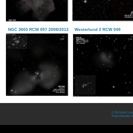
NGC 3603 RCW 057 2008/2012
Westerlund 2 RCW 049
© Bertrand Lav
Reproduction in