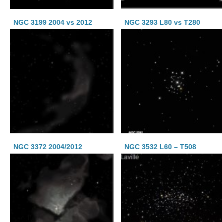
NGC 3199 2004 vs 2012
NGC 3293 L80 vs T280
NGC 3372 2004/2012
NGC 3532 L60 – T508