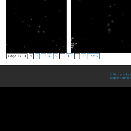
Page 1 / 13
1
2
3
4
5
...
10
...
»
Last »
© Bertrand Lav
Reproduction in