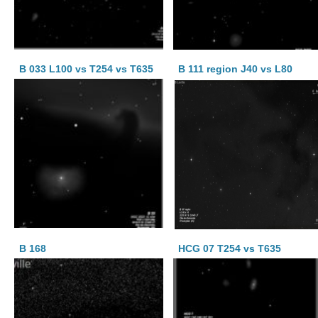
B 033 L100 vs T254 vs T635
B 111 region J40 vs L80
B 168
HCG 07 T254 vs T635