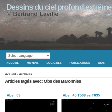
Dessins du ciel profond extrême
© Bertrand Laville
ACCUEIL
MOYENS
LOGICIELS
PUBLICATIONS
AIDE
Accueil
» Archives
Articles tagés avec: Obs des Baronnies
Abell 09
Abell 45 T508 vs T635