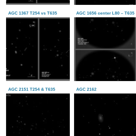
AGC 1367 T254 vs T635
AGC 1656 center L80 – T635
AGC 2151 T254 & T635
AGC 2162