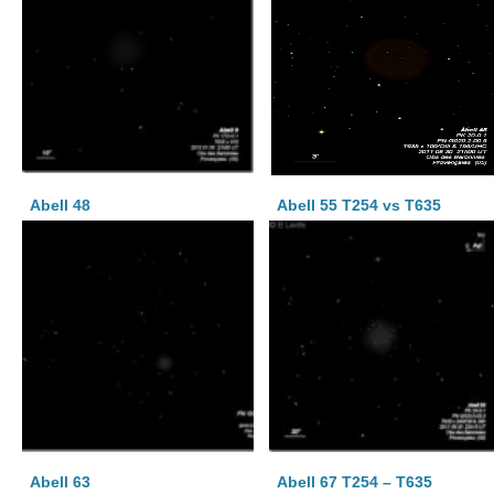
Abell 48
Abell 55 T254 vs T635
Abell 63
Abell 67 T254 – T635