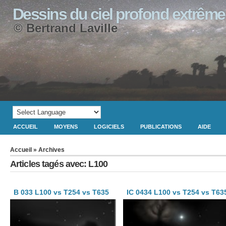
Dessins du ciel profond extrême
© Bertrand Laville
ACCUEIL
MOYENS
LOGICIELS
PUBLICATIONS
AIDE
Accueil
» Archives
Articles tagés avec: L100
B 033 L100 vs T254 vs T635
IC 0434 L100 vs T254 vs T63