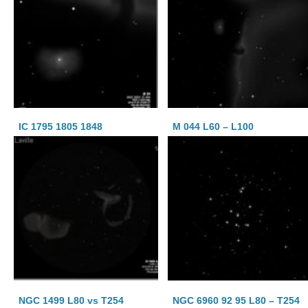
IC 1795 1805 1848
M 044 L60 – L100
NGC 1499 L80 vs T254
NGC 6960 92 95 L80 – T254