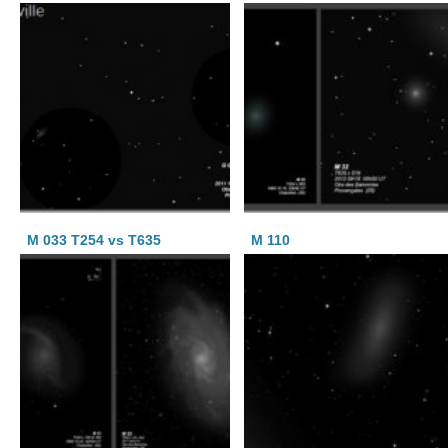
M 033 T254 vs T635
M 110