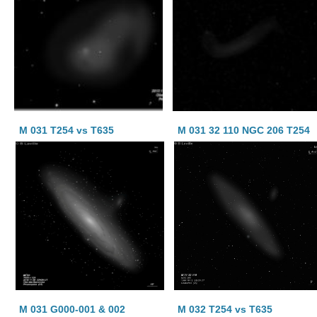
M 031 T254 vs T635
M 031 32 110 NGC 206 T254
M 031 G000-001 & 002
M 032 T254 vs T635