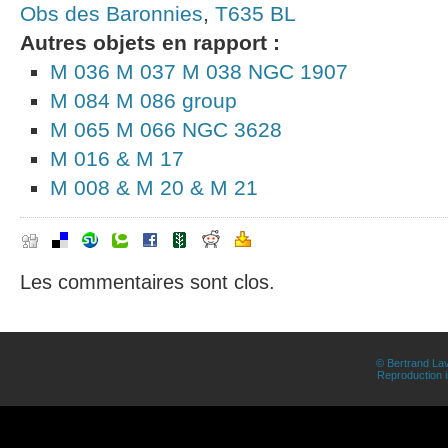
Obs des Baronnies
,
T635 BL
Autres objets en rapport :
M 036 M 037 M 038 NGC 1907
M 084 M 086 group
M 065 M 066 NGC 3628
M 016 & M 17
M 008 & M 20 & M 21
Les commentaires sont clos.
© Bertrand Lav
Reproduction in