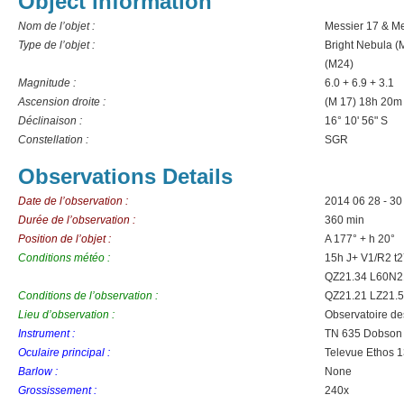
Object information
Nom de l’objet :
Messier 17 & Me
Type de l’objet :
Bright Nebula (
(M24)
Magnitude :
6.0 + 6.9 + 3.1
Ascension droite :
(M 17) 18h 20m
Déclinaison :
16° 10' 56" S
Constellation :
SGR
Observations Details
Date de l’observation :
2014 06 28 - 30
Durée de l’observation :
360 min
Position de l’objet :
A 177° + h 20°
Conditions météo :
15h J+ V1/R2 t
QZ21.34 L60N2
Conditions de l’observation :
QZ21.21 LZ21.5
Lieu d’observation :
Observatoire d
Instrument :
TN 635 Dobson
Oculaire principal :
Televue Ethos
Barlow :
None
Grossissement :
240x