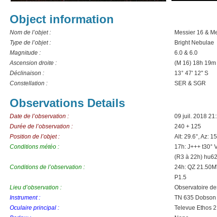
Object information
Nom de l’objet :
Messier 16 & Me
Type de l’objet :
Bright Nebulae
Magnitude :
6.0 & 6.0
Ascension droite :
(M 16) 18h 19m
Déclinaison :
13° 47' 12" S
Constellation :
SER & SGR
Observations Details
Date de l’observation :
09 juil. 2018 21
Durée de l’observation :
240 + 125
Position de l’objet :
Alt: 29.6°, Az: 1
Conditions météo :
17h: J+++ t30°
(R3 à 22h) hu6
Conditions de l’observation :
24h: QZ 21.50M
P1.5
Lieu d’observation :
Observatoire d
Instrument :
TN 635 Dobson
Oculaire principal :
Televue Ethos