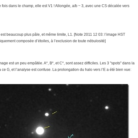
ne fois dans le champ, elle est V1 ! Allongée, a/b ~ 3, avec une CS décalée vers
 il est beaucoup plus pâle, et même limite, L1. [Note 2011 12 03: l’image HST
uniquement composée d’étoiles, à l’exclusion de toute nébulosité]
age est un peu empâtée. A*, B*, et C*, sont assez difficiles. Les 3 "spots" dans la
 ce G, et l’analyse est confuse. La prolongation du halo vers l’E a été bien vue: