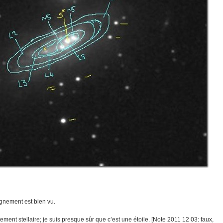
ignement est bien vu.
aitement stellaire; je suis presque sûr que c’est une étoile. [Note 2011 12 03: faux,