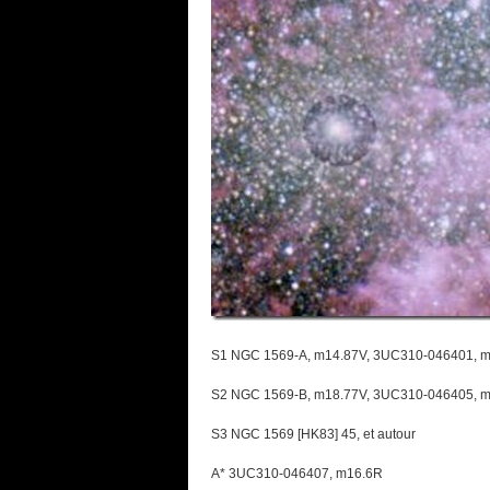
S1 NGC 1569-A, m14.87V, 3UC310-046401, 
S2 NGC 1569-B, m18.77V, 3UC310-046405, 
S3 NGC 1569 [HK83] 45, et autour
A* 3UC310-046407, m16.6R