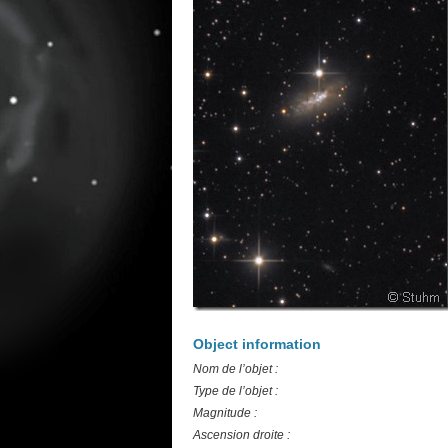
Object information
Nom de l’objet :
Type de l’objet :
Magnitude :
Ascension droite :