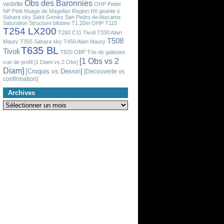
Obs des Baronnies
vedette
OHP
Petite
NP
Petit Nuage de Magellan
Region HII geante
s
Sahara sky
Saint Geniez
San Pedro de Atacama
Saturation
Structure bilobee
T1.20m OHP
T115
T254 LX200
T280 C11 Tivoli
T330 Alain
T508
Maury
T355 Sahara sky
T450 Alain Maury
T635 BL
Tivoli
T820 OBP
Trio de galaxies
[1 Obs vs 2
vue de profil
[1 Diam vs 2 Obs]
Diam]
[Croquis vs Dessin]
[Decouverte vs
confirmation]
Archives
Archives