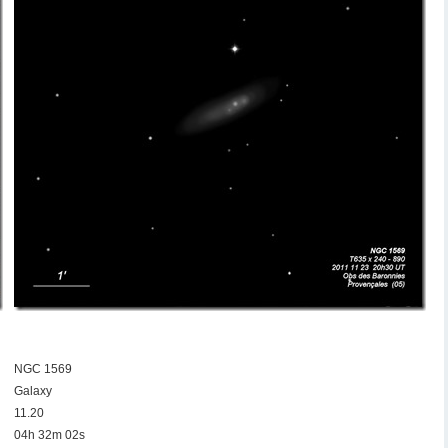
NGC 1569
Galaxy
11.20
04h 32m 02s