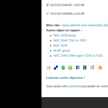
B* 3UC310-046387, m16.4R
C* 3UC310-046386, m15.9R
Mots clés :
Amas stellaire avec nebulosite
,
Obs
Autres objets en rapport :
NGC 4459 group
NGC 3344 T254 vs T635
NGC 4244
M 087 group
NGC 3395 3396 region T254 vs T635
Laissez votre réponse !
Vous devez etre
connecté
pour poster un comm