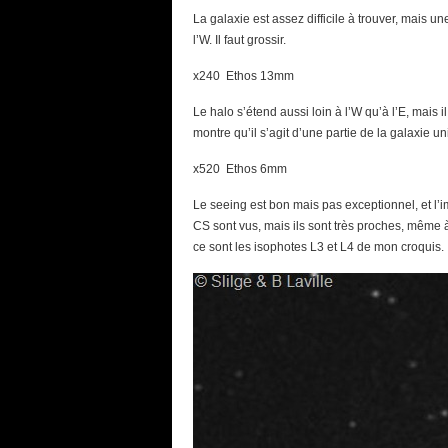
La galaxie est assez difficile à trouver, mais u
l’W. Il faut grossir.
x240 Ethos 13mm
Le halo s’étend aussi loin à l’W qu’à l’E, mais
montre qu’il s’agit d’une partie de la galaxie 
x520 Ethos 6mm
Le seeing est bon mais pas exceptionnel, et l’im
CS sont vus, mais ils sont très proches, même à
ce sont les isophotes L3 et L4 de mon croquis.