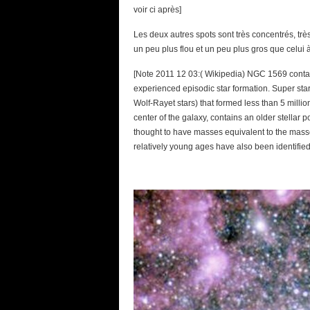
voir ci après]
Les deux autres spots sont très concentrés, très
un peu plus flou et un peu plus gros que celui à
[Note 2011 12 03:( Wikipedia) NGC 1569 contains
experienced episodic star formation. Super star 
Wolf-Rayet stars) that formed less than 5 millio
center of the galaxy, contains an older stellar p
thought to have masses equivalent to the masses
relatively young ages have also been identified