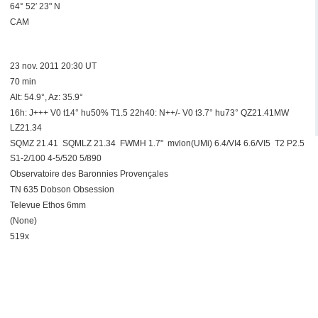
64° 52′ 23" N
CAM
23 nov. 2011 20:30 UT
70 min
Alt: 54.9°, Az: 35.9°
16h: J+++ V0 t14° hu50% T1.5 22h40: N++/- V0 t3.7° hu73° QZ21.41MW
LZ21.34
SQMZ 21.41 SQMLZ 21.34 FWMH 1.7" mvlon(UMi) 6.4/VI4 6.6/VI5 T2 P2.5
S1-2/100 4-5/520 5/890
Observatoire des Baronnies Provençales
TN 635 Dobson Obsession
Televue Ethos 6mm
(None)
519x