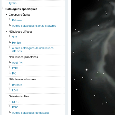
Tycho
Catalogues spécifiques
Groupes d'étoiles
Palomar
Autres catalogues d'amas stellaires
Nébuleuse diffuses
Sh2
Henize
Autres catalogues de nébuleuses
diffuses
Nébuleuses planétaires
Abell PN
PNG
PK
Nébuleuses obscures
Barnard
LDN
Galaxies isolées
UGC
PGC
Autres catalogues de galaxies