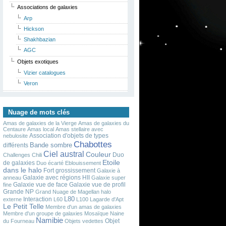
Associations de galaxies
Arp
Hickson
Shakhbazian
AGC
Objets exotiques
Vizier catalogues
Veron
Nuage de mots clés
Amas de galaxies de la Vierge
Amas de galaxies du
Centaure
Amas local
Amas stellaire avec
Association d'objets de types
nebulosite
Chabottes
Bande sombre
différents
Ciel austral
Couleur
Duo
Challenges
Chili
Etoile
de galaxies
Duo écarté
Eblouissement
dans le halo
Fort grossissement
Galaxie à
Galaxie avec régions HII
anneau
Galaxie super
Galaxie vue de face
Galaxie vue de profil
fine
Grande NP
Grand Nuage de Magellan
halo
L80
Interaction
externe
L60
L100
Lagarde d'Apt
Le Petit Telle
Membre d'un amas de galaxies
Membre d'un groupe de galaxies
Mosaïque
Naine
Namibie
Objet
du Fourneau
Objets vedettes