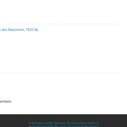
 des Baronnies
,
T635 BL
entaire.
© Bertrand Laville, Dessins du ciel profond extrčme
Reproduction interdite sans accord écrit de l'auteur