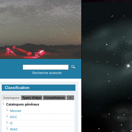
Recherche avancée
Classification
Catalogues
Types d'objet
Constellations
+
Catalogues généraux
Messier
NGC
IC
IRAS