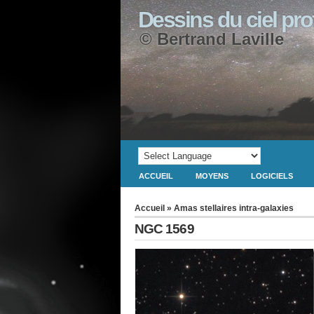
Dessins du ciel pr
© Bertrand Laville
ACCUEIL
MOYENS
LOGICIELS
Accueil
»
Amas stellaires intra-galaxies
NGC 1569