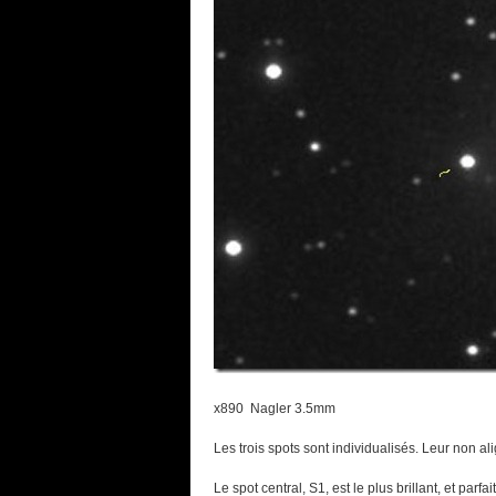
x890 Nagler 3.5mm
Les trois spots sont individualisés. Leur non al
Le spot central, S1, est le plus brillant, et parf