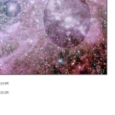
m14.8R
m15.5R