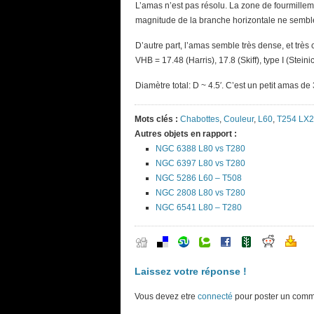
L’amas n’est pas résolu. La zone de fourmillem
magnitude de la branche horizontale ne semble p
D’autre part, l’amas semble très dense, et très
VHB = 17.48 (Harris), 17.8 (Skiff), type I (Steini
Diamètre total: D ~ 4.5′. C’est un petit amas d
Mots clés :
Chabottes
,
Couleur
,
L60
,
T254 LX
Autres objets en rapport :
NGC 6388 L80 vs T280
NGC 6397 L80 vs T280
NGC 5286 L60 – T508
NGC 2808 L80 vs T280
NGC 6541 L80 – T280
Laissez votre réponse !
Vous devez etre
connecté
pour poster un comm