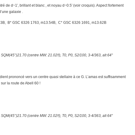
é de d~1′, brillant et blanc , et noyau d~0.5′ (voir croquis). Aspect fortement
d’une galaxie .
2.53B, B* GSC 6326 1763, m13.54B, C* GSC 6326 1691, m13.62B
, SQM(45°)21.70 (centre MW: 21.02!!), T0, P0, S2/100, 3-4/363, alt 64°
adient prononcé vers un centre quasi stellaire à ce G. L’amas est suffisamment
sur la route de Abell 60 !
, SQM(45°)21.70 (centre MW: 21.02!!), T0, P0, S2/100, 3-4/363, alt 64°