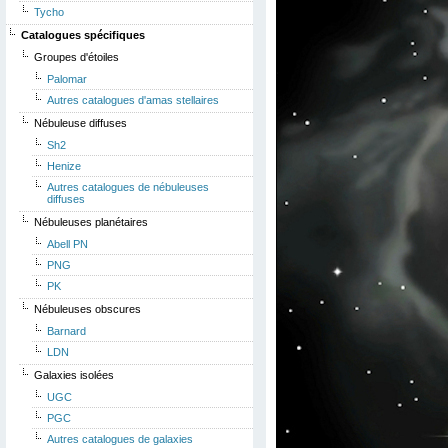
Tycho
Catalogues spécifiques
Groupes d'étoiles
Palomar
Autres catalogues d'amas stellaires
Nébuleuse diffuses
Sh2
Henize
Autres catalogues de nébuleuses
diffuses
Nébuleuses planétaires
Abell PN
PNG
PK
Nébuleuses obscures
Barnard
LDN
Galaxies isolées
UGC
PGC
Autres catalogues de galaxies