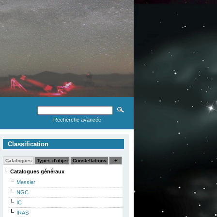
Recherche avancée
Classification
Catalogues
Types d'objet
Constellations
+
Catalogues généraux
Messier
NGC
IC
IRAS