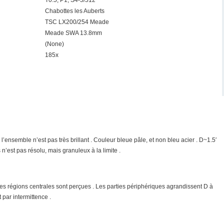
T0.5, P1, S4-5/512
Chabottes les Auberts
TSC LX200/254 Meade
Meade SWA 13.8mm
(None)
185x
l’ensemble n’est pas très brillant . Couleur bleue pâle, et non bleu acier . D~1.5′
n’est pas résolu, mais granuleux à la limite .
les régions centrales sont perçues . Les parties périphériques agrandissent D à
par intermittence .