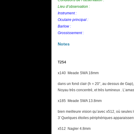
Conditions de l’observation :
Lieu d’observation :
Instrument :
Oculaire principal :
Barlow :
Grossissement :
Notes
T254
x140 Meade SWA 18mm
dans un fond clair (h = 20°, au dessus de Gap), 
Noyau très concentré, et très lumineux . L’amas 
x185 Meade SWA 13.8mm
bien meilleure vision qu’avec x512, où seules 
3′ Quelques étoiles périphériques apparaissent 
x512 Nagler 4.8mm