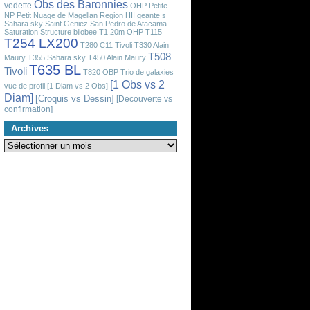
Obs des Baronnies
vedette
OHP
Petite
NP
Petit Nuage de Magellan
Region HII geante
s
Sahara sky
Saint Geniez
San Pedro de Atacama
Saturation
Structure bilobee
T1.20m OHP
T115
T254 LX200
T280 C11 Tivoli
T330 Alain
T508
Maury
T355 Sahara sky
T450 Alain Maury
T635 BL
Tivoli
T820 OBP
Trio de galaxies
[1 Obs vs 2
vue de profil
[1 Diam vs 2 Obs]
Diam]
[Croquis vs Dessin]
[Decouverte vs
confirmation]
Archives
Archives