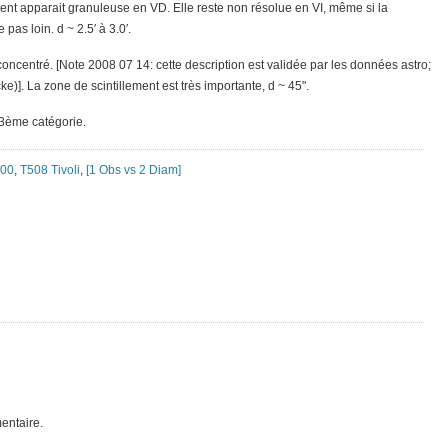
ent apparait granuleuse en VD. Elle reste non résolue en VI, même si la
as loin. d ~ 2.5′ à 3.0′.
 concentré. [Note 2008 07 14: cette description est validée par les données astro;
cke)]. La zone de scintillement est très importante, d ~ 45".
e 3ème catégorie.
200
,
T508 Tivoli
,
[1 Obs vs 2 Diam]
entaire.