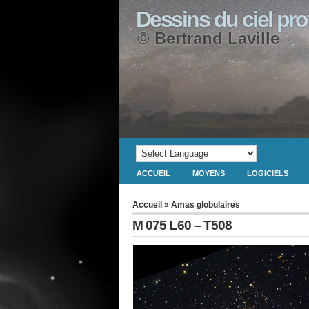
Dessins du ciel pr
© Bertrand Laville
ACCUEIL
MOYENS
LOGICIELS
Accueil
»
Amas globulaires
M 075 L60 – T508