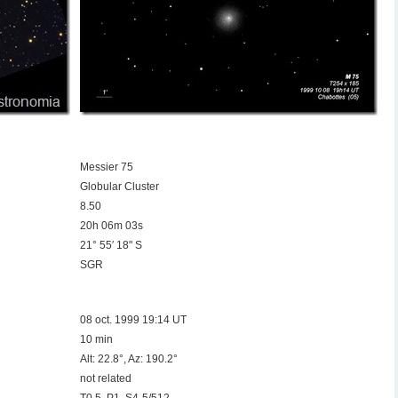
Messier 75
Globular Cluster
8.50
20h 06m 03s
21° 55′ 18" S
SGR
08 oct. 1999 19:14 UT
10 min
Alt: 22.8°, Az: 190.2°
not related