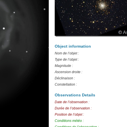
Object information
Nom de l’objet :
Type de l’objet :
Magnitude :
Ascension droite :
Déclinaison :
Constellation :
Observations Details
Date de l’observation :
Durée de l’observation :
Position de l’objet :
Conditions météo :