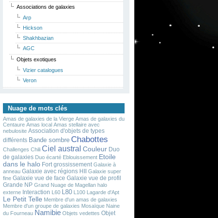
Associations de galaxies
Arp
Hickson
Shakhbazian
AGC
Objets exotiques
Vizier catalogues
Veron
Nuage de mots clés
Amas de galaxies de la Vierge
Amas de galaxies du
Centaure
Amas local
Amas stellaire avec
Association d'objets de types
nebulosite
Chabottes
Bande sombre
différents
Ciel austral
Couleur
Duo
Challenges
Chili
Etoile
de galaxies
Duo écarté
Eblouissement
dans le halo
Fort grossissement
Galaxie à
Galaxie avec régions HII
anneau
Galaxie super
Galaxie vue de face
Galaxie vue de profil
fine
Grande NP
Grand Nuage de Magellan
halo
L80
Interaction
externe
L60
L100
Lagarde d'Apt
Le Petit Telle
Membre d'un amas de galaxies
Membre d'un groupe de galaxies
Mosaïque
Naine
Namibie
Objet
du Fourneau
Objets vedettes