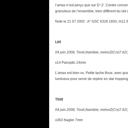
l’amas n’est perçu que sur D~2′. Centre concentr
granuleux de l’ensemble, bien différent du lait 
Note le 21 07 2002 : A* GSC 6326 1693, m1
L60
04 juin 2008, Tivoli,Namibie, mvlonZ(Crv)7.62!
x14 Panoptic 24mm
L’amas est bien vu. Petite tache floue, avec gr
lumineux pour servir de repère en star hopping 
T508
04 juin 2008, Tivoli,Namibie, mvlonZ(Crv)7.62!
x363 Nagler 7mm