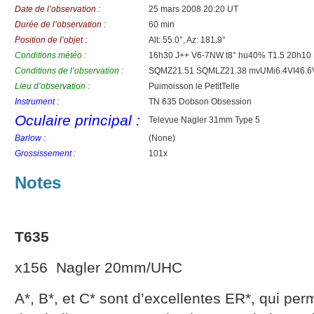
Date de l’observation :
25 mars 2008 20:20 UT
Durée de l’observation :
60 min
Position de l’objet :
Alt: 55.0°, Az: 181.9°
Conditions météo :
16h30 J++ V6-7NW t8° hu40% T1.5 20h10
Conditions de l’observation :
SQMZ21.51 SQMLZ21.38 mvUMi6.4VI46.6VI
Lieu d’observation :
Puimoisson le PetitTelle
Instrument :
TN 635 Dobson Obsession
Oculaire principal :
Televue Nagler 31mm Type 5
Barlow :
(None)
Grossissement :
101x
Notes
T635
x156 Nagler 20mm/UHC
A*, B*, et C* sont d’excellentes ER*, qui per