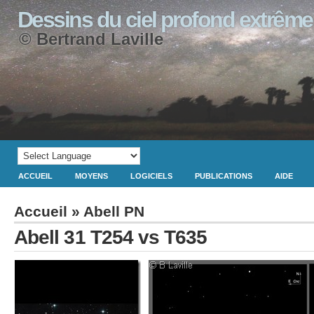
Dessins du ciel profond extrême
© Bertrand Laville
ACCUEIL
MOYENS
LOGICIELS
PUBLICATIONS
AIDE
Accueil
»
Abell PN
Abell 31 T254 vs T635