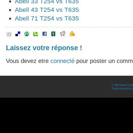
Abell 33 T254 vs T635
Abell 43 T254 vs T635
Abell 71 T254 vs T635
Laissez votre réponse !
Vous devez etre
connecté
pour poster un comme
© Bertrand Lav
Reproduction in