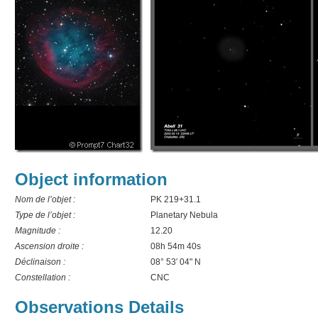
Object information
Nom de l’objet :
PK 219+31.1
Type de l’objet :
Planetary Nebula
Magnitude :
12.20
Ascension droite :
08h 54m 40s
Déclinaison :
08° 53′ 04" N
Constellation :
CNC
Observations Details