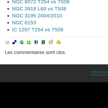
NGC 6072 T254 vs T508
NGC 3918 L60 vs T508
NGC 3195 2004/2010
NGC 6153
IC 1297 T254 vs T508
Les commentaires sont clos.
© Bertrand Lav
Reproduction in