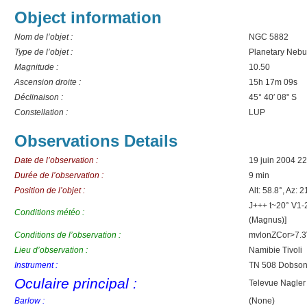
Object information
Nom de l’objet :
NGC 5882
Type de l’objet :
Planetary Nebu
Magnitude :
10.50
Ascension droite :
15h 17m 09s
Déclinaison :
45° 40′ 08" S
Constellation :
LUP
Observations Details
Date de l’observation :
19 juin 2004 2
Durée de l’observation :
9 min
Position de l’objet :
Alt: 58.8°, Az: 2
J+++ t~20° V1-
Conditions météo :
(Magnus)]
Conditions de l’observation :
mvlonZCor>7.3V
Lieu d’observation :
Namibie Tivoli
Instrument :
TN 508 Dobson 
Oculaire principal :
Televue Nagle
Barlow :
(None)