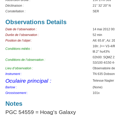
Ascension droite :
15h 17m 50s
Déclinaison :
21° 32′ 20" N
Constellation :
SER
Observations Details
Date de l’observation :
14 mai 2012 00
Durée de l’observation :
52 min
Position de l’objet :
Alt: 65.8°, Az: 2
16h: J++ V3-4/
Conditions météo :
t8.2° hu43%
02h00: SQMZ 21
Conditions de l’observation :
S3/100 4/150 4
Lieu d’observation :
Observatoire d
Instrument :
TN 635 Dobson
Oculaire principal :
Televue Nagler
Barlow :
(None)
Grossissement :
101x
Notes
PGC 54559 = Hoag’s Galaxy