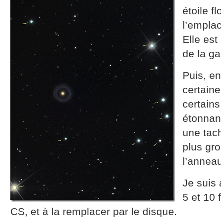
étoile f
l’empla
Elle est
de la ga
Puis, en
certaine
certains
étonnant
une tach
plus gro
l’annea
Je suis 
5 et 10 
CS, et à la remplacer par le disque.