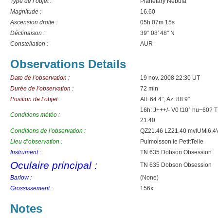
Type de l’objet :
Planetary Nebula
Magnitude :
16.60
Ascension droite :
05h 07m 15s
Déclinaison :
39° 08′ 48" N
Constellation :
AUR
Observations Details
Date de l’observation :
19 nov. 2008 22:30 UT
Durée de l’observation :
72 min
Position de l’objet :
Alt: 64.4°, Az: 88.9°
16h: J+++/- V0 t10° hu~60? 
Conditions météo :
21.40
Conditions de l’observation :
QZ21.46 LZ21.40 mvlUMi6.4V
Lieu d’observation :
Puimoisson le PetitTelle
Instrument :
TN 635 Dobson Obsession
Oculaire principal :
TN 635 Dobson Obsession
Barlow :
(None)
Grossissement :
156x
Notes