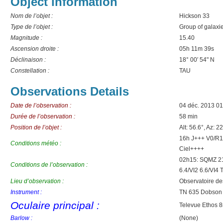
Object information
Nom de l’objet :
Hickson 33
Type de l’objet :
Group of galaxi
Magnitude :
15.40
Ascension droite :
05h 11m 39s
Déclinaison :
18° 00′ 54" N
Constellation :
TAU
Observations Details
Date de l’observation :
04 déc. 2013 0
Durée de l’observation :
58 min
Position de l’objet :
Alt: 56.6°, Az: 2
16h J+++ V0/R1
Conditions météo :
Ciel++++
02h15: SQMZ 2
Conditions de l’observation :
6.4/VI2 6.6/VI4
Lieu d’observation :
Observatoire d
Instrument :
TN 635 Dobson
Oculaire principal :
Televue Ethos
Barlow :
(None)