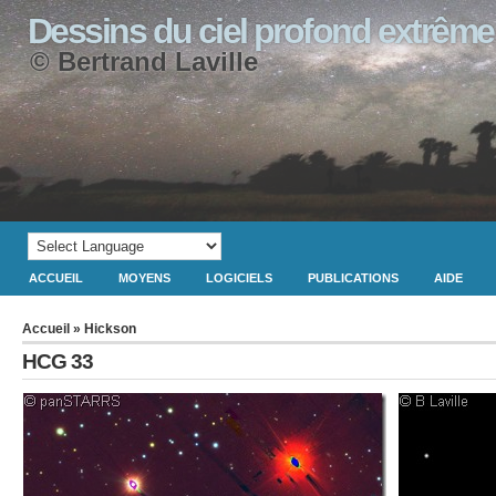
Dessins du ciel profond extrême
© Bertrand Laville
ACCUEIL
MOYENS
LOGICIELS
PUBLICATIONS
AIDE
Accueil
»
Hickson
HCG 33