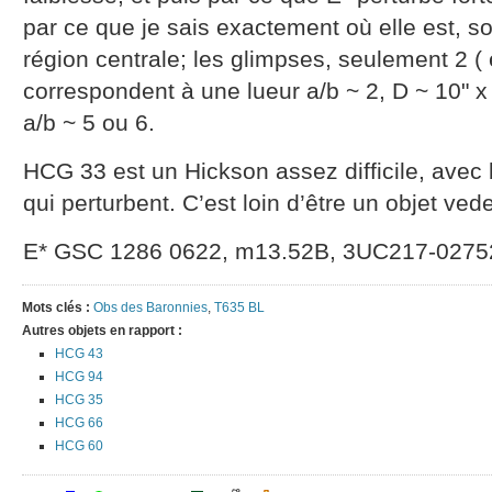
par ce que je sais exactement où elle est, s
région centrale; les glimpses, seulement 2 (
correspondent à une lueur a/b ~ 2, D ~ 10" x 
a/b ~ 5 ou 6.
HCG 33 est un Hickson assez difficile, avec
qui perturbent. C’est loin d’être un objet vede
E* GSC 1286 0622, m13.52B, 3UC217-0275
Mots clés :
Obs des Baronnies
,
T635 BL
Autres objets en rapport :
HCG 43
HCG 94
HCG 35
HCG 66
HCG 60