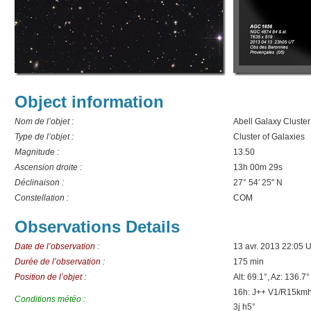
Object information
Nom de l’objet :
Abell Galaxy Cluste
Type de l’objet :
Cluster of Galaxies
Magnitude :
13.50
Ascension droite :
13h 00m 29s
Déclinaison :
27° 54′ 25" N
Constellation :
COM
Observations Details
Date de l’observation :
13 avr. 2013 22:05 
Durée de l’observation :
175 min
Position de l’objet :
Alt: 69.1°, Az: 136.7°
16h: J++ V1/R15kmh
Conditions météo :
3j h5°