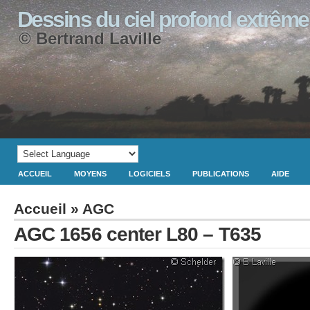
Dessins du ciel profond extrême
© Bertrand Laville
ACCUEIL
MOYENS
LOGICIELS
PUBLICATIONS
AIDE
Accueil
»
AGC
AGC 1656 center L80 – T635