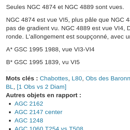
Seules NGC 4874 et NGC 4889 sont vues.
NGC 4874 est vue VI5, plus pâle que NGC 4
pas de gradient vu. NGC 4889 est vue VI4, D
ronde. L’allongement est soupçonné, avec un
A* GSC 1995 1988, vue VI3-VI4
B* GSC 1995 1839, vu VI5
Mots clés :
Chabottes
,
L80
,
Obs des Baronn
BL
,
[1 Obs vs 2 Diam]
Autres objets en rapport :
AGC 2162
AGC 2147 center
AGC 1248
AGC 1060 T254 vs T508