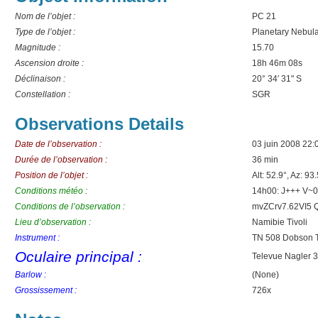
Nom de l’objet :
PC 21
Type de l’objet :
Planetary Nebul
Magnitude :
15.70
Ascension droite :
18h 46m 08s
Déclinaison :
20° 34′ 31" S
Constellation :
SGR
Observations Details
Date de l’observation :
03 juin 2008 22:
Durée de l’observation :
36 min
Position de l’objet :
Alt: 52.9°, Az: 93
Conditions météo :
14h00: J+++ V~0
Conditions de l’observation :
mvZCrv7.62VI5 Q
Lieu d’observation :
Namibie Tivoli
Instrument :
TN 508 Dobson T
Oculaire principal :
Televue Nagler 
Barlow :
(None)
Grossissement :
726x