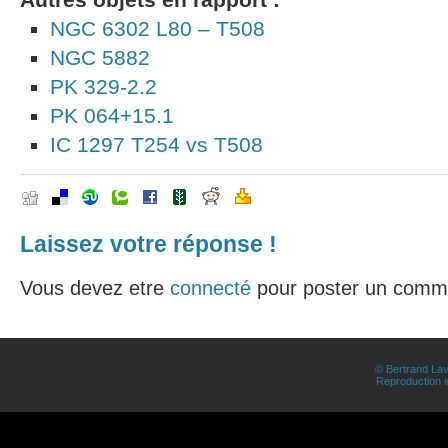
NGC 6302 L80 – T508
NGC 5882
PK 329-2.2
PK 064+15.1
IC 1297 T254 vs T508
Laissez votre réponse !
Vous devez etre
connecté
pour poster un comme
© Bertrand Lav
Reproduction in