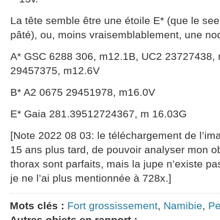
La tête semble être une étoile E* (que le see
pâté), ou, moins vraisemblablement, une nod
A* GSC 6288 306, m12.1B, UC2 23727438, 
29457375, m12.6V
B* A2 0675 29451978, m16.0V
E* Gaia 281.39512724367, m 16.03G
[Note 2022 08 03: le téléchargement de l’
15 ans plus tard, de pouvoir analyser mon ob
thorax sont parfaits, mais la jupe n’existe pa
je ne l’ai plus mentionnée à 728x.]
Mots clés :
Fort grossissement
,
Namibie
,
Pe
Autres objets en rapport :