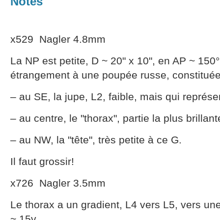
Notes
x529 Nagler 4.8mm
La NP est petite, D ~ 20" x 10", en AP ~ 150
étrangement à une poupée russe, constituée 
– au SE, la jupe, L2, faible, mais qui représ
– au centre, le "thorax", partie la plus brillan
– au NW, la "tête", très petite à ce G.
Il faut grossir!
x726 Nagler 3.5mm
Le thorax a un gradient, L4 vers L5, vers une é
~ 15v.