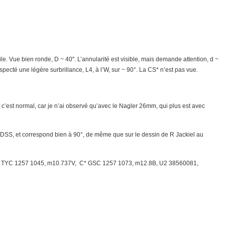
le. Vue bien ronde, D ~ 40". L’annularité est visible, mais demande attention, d ~
uspecté une légère surbrillance, L4, à l’W, sur ~ 90°. La CS* n’est pas vue.
et c’est normal, car je n’ai observé qu’avec le Nagler 26mm, qui plus est avec
e8/DSS, et correspond bien à 90°, de même que sur le dessin de R Jackiel au
 TYC 1257 1045, m10.737V, C* GSC 1257 1073, m12.8B, U2 38560081,