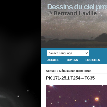
Dessins du ciel pr
© Bertrand Laville
ACCUEIL
MOYENS
LOGICIELS
Accueil
»
Nébuleuses planétaires
PK 171-25.1 T254 – T635