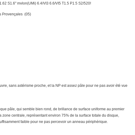
.62 S1.6" mvlon(UMi) 6.4/VI3 6.6/VI5 T1.5 P1.5 S2/520!
es Provençales (05)
pauvre, sans astérisme proche, et la NP est assez pâle pour ne pas avoir été vue
que pâle, qui semble bien rond, de brillance de surface uniforme au premier
 zone centrale, représentant environ 75% de la surface totale du disque,
uffisamment faible pour ne pas percevoir un anneau périphérique.