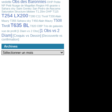
Obs des Baronnies
vedette
OHP
Petite
NP
Petit Nuage de Magellan
Region HII geante
s
Sahara sky
Saint Geniez
San Pedro de Atacama
Saturation
Structure bilobee
T1.20m OHP
T115
T254 LX200
T280 C11 Tivoli
T330 Alain
T508
Maury
T355 Sahara sky
T450 Alain Maury
T635 BL
Tivoli
T820 OBP
Trio de galaxies
[1 Obs vs 2
vue de profil
[1 Diam vs 2 Obs]
Diam]
[Croquis vs Dessin]
[Decouverte vs
confirmation]
Archives
Archives