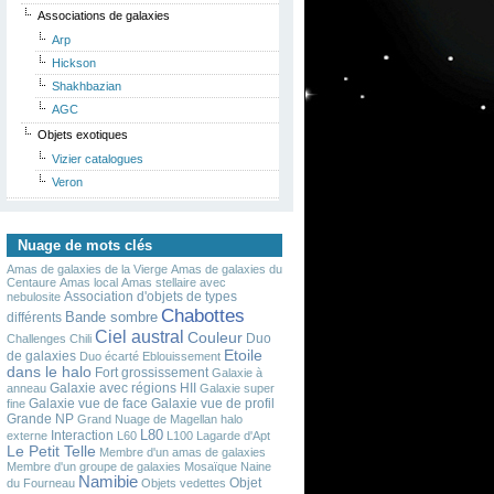
Associations de galaxies
Arp
Hickson
Shakhbazian
AGC
Objets exotiques
Vizier catalogues
Veron
Nuage de mots clés
Amas de galaxies de la Vierge
Amas de galaxies du
Centaure
Amas local
Amas stellaire avec
Association d'objets de types
nebulosite
Chabottes
Bande sombre
différents
Ciel austral
Couleur
Duo
Challenges
Chili
Etoile
de galaxies
Duo écarté
Eblouissement
dans le halo
Fort grossissement
Galaxie à
Galaxie avec régions HII
anneau
Galaxie super
Galaxie vue de face
Galaxie vue de profil
fine
Grande NP
Grand Nuage de Magellan
halo
L80
Interaction
externe
L60
L100
Lagarde d'Apt
Le Petit Telle
Membre d'un amas de galaxies
Membre d'un groupe de galaxies
Mosaïque
Naine
Namibie
Objet
du Fourneau
Objets vedettes