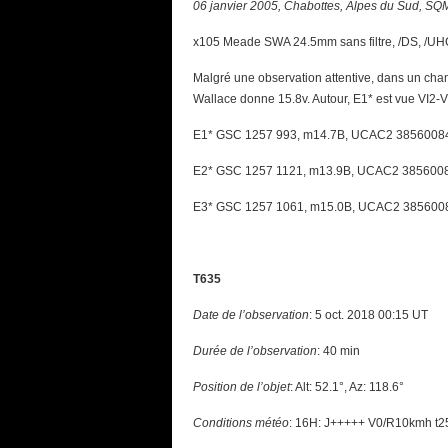
06 janvier 2005, Chabottes, Alpes du Sud, SQM 
x105 Meade SWA 24.5mm sans filtre, /DS, /UHC,
Malgré une observation attentive, dans un cha
Wallace donne 15.8v. Autour, E1* est vue VI2-VI3
E1* GSC 1257 993, m14.7B, UCAC2 38560084
E2* GSC 1257 1121, m13.9B, UCAC2 3856008
E3* GSC 1257 1061, m15.0B, UCAC2 3856008
T635
Date de l’observation
: 5 oct. 2018 00:15 UT
Durée de l’observation
: 40 min
Position de l’objet
: Alt: 52.1°, Az: 118.6°
Conditions météo
: 16H: J+++++ V0/R10kmh t2