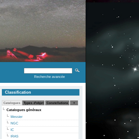
Recherche avancée
Classification
Catalogues
Types d'objet
Constellations
+
Catalogues généraux
Messier
NGC
IC
IRAS