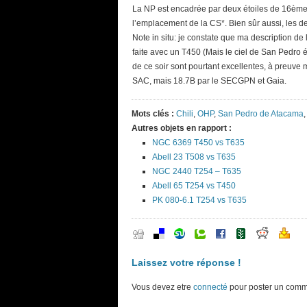
La NP est encadrée par deux étoiles de 16ème, 
l’emplacement de la CS*. Bien sûr aussi, les d
Note in situ: je constate que ma description d
faite avec un T450 (Mais le ciel de San Pedro é
de ce soir sont pourtant excellentes, à preuve 
SAC, mais 18.7B par le SECGPN et Gaia.
Mots clés :
Chili
,
OHP
,
San Pedro de Atacama
Autres objets en rapport :
NGC 6369 T450 vs T635
Abell 23 T508 vs T635
NGC 2440 T254 – T635
Abell 65 T254 vs T450
PK 080-6.1 T254 vs T635
Laissez votre réponse !
Vous devez etre
connecté
pour poster un comm