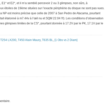
E1* et E2*, et il m’a semblé percevoir 2 ou 3 glimpses, non sûrs, à
eux étoiles de 19ème situées sur l’exacte périphérie du disque ne sont pas vues.
e la NP est moins précise que celle de 2007 à San Pedro de Atacama, pourtant
tait étalonné à m7.44v à l’œil nu et SQM 22.04 !!!). Les conditions d’observation
mes glimpses limites de la CS*, pourtant donnée à 17.2V par le PK, 17.1V par le
,
T254 LX200
,
T450 Alain Maury
,
T635 BL
,
[1 Obs vs 2 Diam]
entaire.