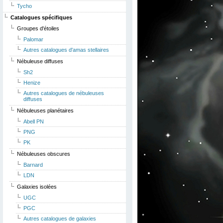
Tycho
Catalogues spécifiques
Groupes d'étoiles
Palomar
Autres catalogues d'amas stellaires
Nébuleuse diffuses
Sh2
Henize
Autres catalogues de nébuleuses
diffuses
Nébuleuses planétaires
Abell PN
PNG
PK
Nébuleuses obscures
Barnard
LDN
Galaxies isolées
UGC
PGC
Autres catalogues de galaxies