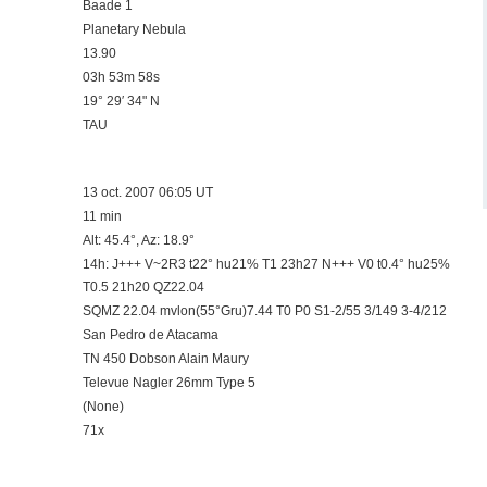
Baade 1
Planetary Nebula
13.90
03h 53m 58s
19° 29′ 34" N
TAU
13 oct. 2007 06:05 UT
11 min
Alt: 45.4°, Az: 18.9°
14h: J+++ V~2R3 t22° hu21% T1 23h27 N+++ V0 t0.4° hu25%
T0.5 21h20 QZ22.04
SQMZ 22.04 mvlon(55°Gru)7.44 T0 P0 S1-2/55 3/149 3-4/212
San Pedro de Atacama
TN 450 Dobson Alain Maury
Televue Nagler 26mm Type 5
(None)
71x