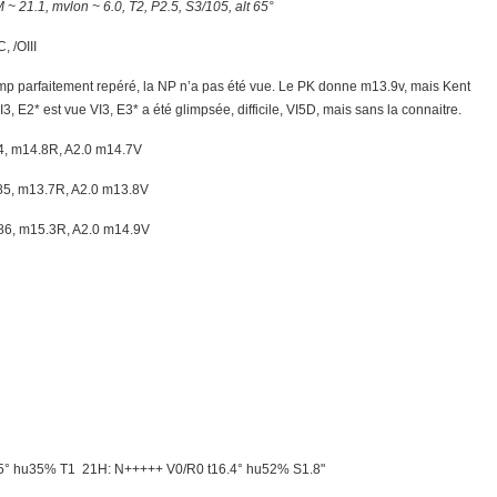
~ 21.1, mvlon ~ 6.0, T2, P2.5, S3/105, alt 65°
 /OIII
mp parfaitement repéré, la NP n’a pas été vue. Le PK donne m13.9v, mais Kent
, E2* est vue VI3, E3* a été glimpsée, difficile, VI5D, mais sans la connaitre.
, m14.8R, A2.0 m14.7V
5, m13.7R, A2.0 m13.8V
6, m15.3R, A2.0 m14.9V
5° hu35% T1 21H: N+++++ V0/R0 t16.4° hu52% S1.8"