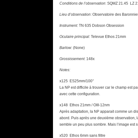
Conditions de l’observation
: SQMZ 21.45 LZ 21
Lieu d’observation
: Observatoire des Baronni
Instrument
: TN 635 Dobson Obsession
Oculaire principal
: Televue Ethos 21mm
Barlow
: (None)
Grossissement
: 148x
Notes:
x125 ES25mm/100°
La NP est difficile à trouver car le champ est 
avec cette configuration.
x148 Ethos 21mm / OIII-12nm
Après adaptation, la NP apparait comme un dis
abord. Puis après une deuxième observation, la
semble un peu plus sombre. Mais l’image est s
x520 Ethos 6mm sans filtre