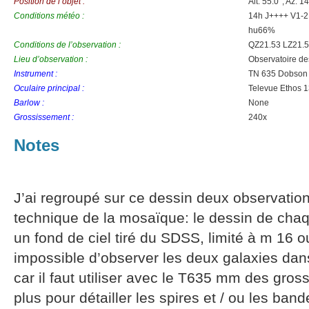
Position de l’objet :
Alt: 55.0°, Az: 1
Conditions météo :
14h J++++ V1-2N
hu66%
Conditions de l’observation :
QZ21.53 LZ21.5
Lieu d’observation :
Observatoire d
Instrument :
TN 635 Dobson
Oculaire principal :
Televue Ethos
Barlow :
None
Grossissement :
240x
Notes
J’ai regroupé sur ce dessin deux observation
technique de la mosaïque: le dessin de chaq
un fond de ciel tiré du SDSS, limité à m 16 ou 
impossible d’observer les deux galaxies dans
car il faut utiliser avec le T635 mm des gro
plus pour détailler les spires et / ou les ba