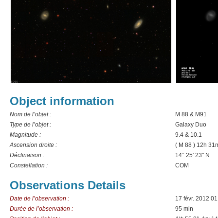
Object information
Nom de l’objet :
M 88 & M91
Type de l’objet :
Galaxy Duo
Magnitude :
9.4 & 10.1
Ascension droite :
( M 88 ) 12h 31
Déclinaison :
14° 25′ 23" N
Constellation :
COM
Observations Details
Date de l’observation :
17 févr. 2012 0
Durée de l’observation :
95 min