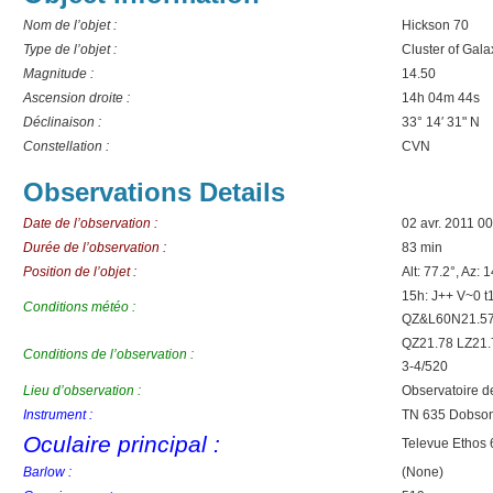
Nom de l’objet :
Hickson 70
Type de l’objet :
Cluster of Gala
Magnitude :
14.50
Ascension droite :
14h 04m 44s
Déclinaison :
33° 14′ 31" N
Constellation :
CVN
Observations Details
Date de l’observation :
02 avr. 2011 0
Durée de l’observation :
83 min
Position de l’objet :
Alt: 77.2°, Az: 
15h: J++ V~0 
Conditions météo :
QZ&L60N21.5
QZ21.78 LZ21.
Conditions de l’observation :
3-4/520
Lieu d’observation :
Observatoire d
Instrument :
TN 635 Dobso
Oculaire principal :
Televue Ethos
Barlow :
(None)