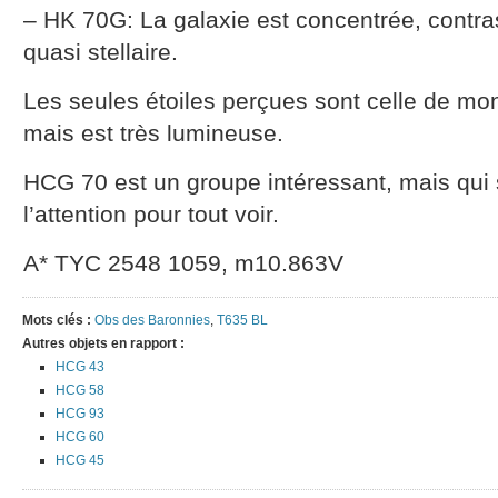
– HK 70G: La galaxie est concentrée, contra
quasi stellaire.
Les seules étoiles perçues sont celle de mon
mais est très lumineuse.
HCG 70 est un groupe intéressant, mais qui s
l’attention pour tout voir.
A* TYC 2548 1059, m10.863V
Mots clés :
Obs des Baronnies
,
T635 BL
Autres objets en rapport :
HCG 43
HCG 58
HCG 93
HCG 60
HCG 45