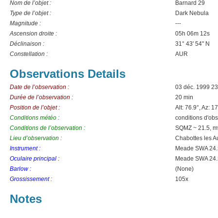
Nom de l’objet :
Barnard 29
Type de l’objet :
Dark Nebula
Magnitude :
---
Ascension droite :
05h 06m 12s
Déclinaison :
31° 43' 54" N
Constellation :
AUR
Observations Details
Date de l’observation :
03 déc. 1999 2
Durée de l’observation :
20 min
Position de l’objet :
Alt: 76.9°, Az: 1
Conditions météo :
conditions d'obs
Conditions de l’observation :
SQMZ ~ 21.5, mv
Lieu d’observation :
Chabottes les A
Instrument :
Meade SWA 24
Oculaire principal :
Meade SWA 24
Barlow :
(None)
Grossissement :
105x
Notes