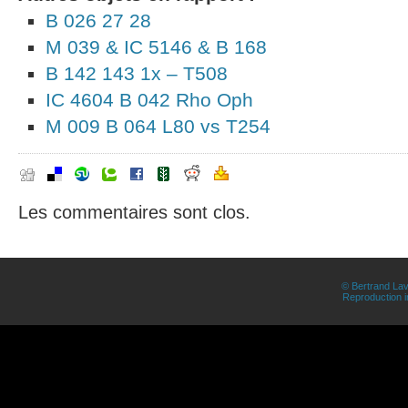
B 026 27 28
M 039 & IC 5146 & B 168
B 142 143 1x – T508
IC 4604 B 042 Rho Oph
M 009 B 064 L80 vs T254
Les commentaires sont clos.
© Bertrand Lav
Reproduction in