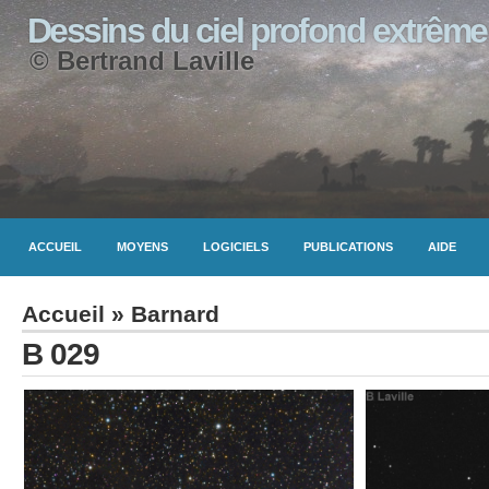
Dessins du ciel profond extrême
© Bertrand Laville
ACCUEIL
MOYENS
LOGICIELS
PUBLICATIONS
AIDE
Accueil
»
Barnard
B 029