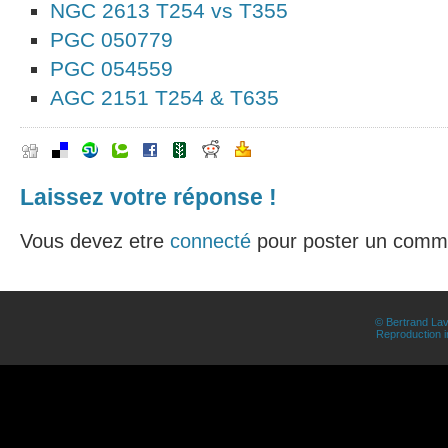
NGC 2613 T254 vs T355
PGC 050779
PGC 054559
AGC 2151 T254 & T635
Laissez votre réponse !
Vous devez etre
connecté
pour poster un comme
© Bertrand Lav
Reproduction in