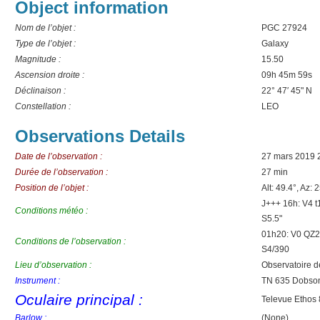
Object information
Nom de l’objet :
PGC 27924
Type de l’objet :
Galaxy
Magnitude :
15.50
Ascension droite :
09h 45m 59s
Déclinaison :
22° 47′ 45" N
Constellation :
LEO
Observations Details
Date de l’observation :
27 mars 2019 
Durée de l’observation :
27 min
Position de l’objet :
Alt: 49.4°, Az: 
J+++ 16h: V4 
Conditions météo :
S5.5"
01h20: V0 QZ21
Conditions de l’observation :
S4/390
Lieu d’observation :
Observatoire 
Instrument :
TN 635 Dobso
Oculaire principal :
Televue Ethos
Barlow :
(None)