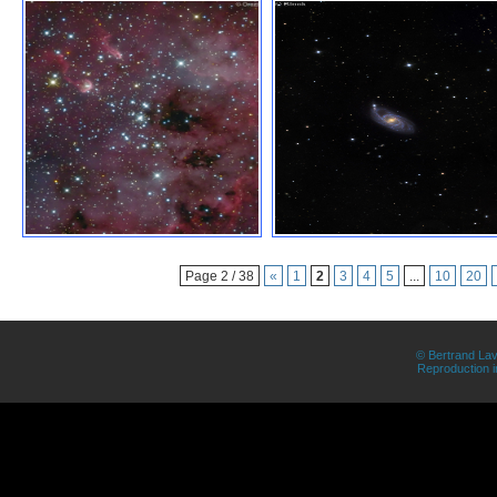
Page 2 / 38
«
1
2
3
4
5
...
10
20
© Bertrand Lav
Reproduction in