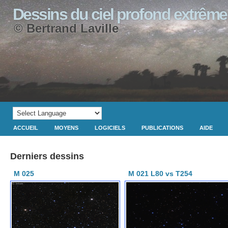
Dessins du ciel profond extrême
© Bertrand Laville
ACCUEIL
MOYENS
LOGICIELS
PUBLICATIONS
AIDE
Derniers dessins
M 025
M 021 L80 vs T254