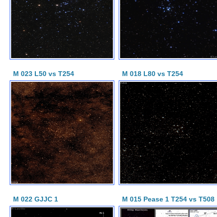
M 023 L50 vs T254
M 018 L80 vs T254
M 022 GJJC 1
M 015 Pease 1 T254 vs T508