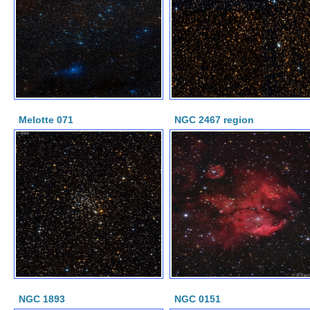
Melotte 071
NGC 2467 region
NGC 1893
NGC 0151