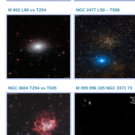
M 002 L80 vs T254
NGC 2477 L50 – T508
NGC 0604 T254 vs T635
M 095 096 105 NGC 3371 73